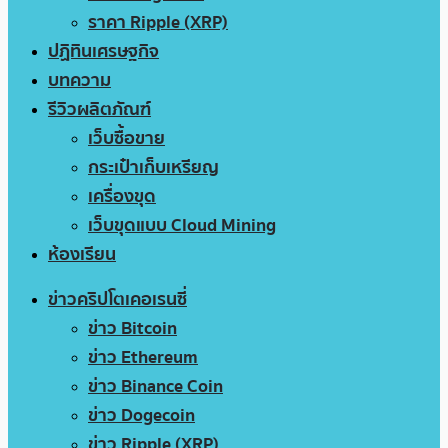
ราคา Ripple (XRP)
ปฏิทินเศรษฐกิจ
บทความ
รีวิวผลิตภัณฑ์
เว็บซื้อขาย
กระเป๋าเก็บเหรียญ
เครื่องขุด
เว็บขุดแบบ Cloud Mining
ห้องเรียน
ข่าวคริปโตเคอเรนซี่
ข่าว Bitcoin
ข่าว Ethereum
ข่าว Binance Coin
ข่าว Dogecoin
ข่าว Ripple (XRP)