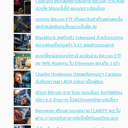
Coldcard เตือนผู้ใช้งานรีบย้าย Bitcoin ด่วน หลัง
ช่องโหว่ยังอุดไม่ได้ และถูกเจาะต่อเนื่อง
กองทุน Bitcoin ETF เจ๊งและปิดตัวเป็นแห่งแรกใน
สหรัฐหลังเงินทุนไหลออกไปฝั่ง AI
BlackRock ลุยเปิดตัว Tokenized สำหรับกองทุน
ตลาดเงินยุโรปมูลค่า 3.11 แสนล้านดอลลาร์
แบงก์ใหญ่สุดของอิตาลี ลดสัดส่วน Bitcoin ETF
ลง 99% หันลงทุน ใน Ethereum แทนถึง 3 เท่า
Charles Hoskinson ปลุกพลังคอมมูฯ Cardano
ลั่นต้องการพา ADA กลับมาเป็นผู้ชนะ
นักขุด Bitcoin สาย Solo เจอบล็อก รับทรัพย์คน
เดียว 6.6 ล้านบาท ไม่สนวิกฤตศรัทธาคริปโทฯ
Bernstein เตือนหากกฎหมาย CLARITY Act ไม่
ผ่าน อาจกดดันราคาคริปโตให้ดิ่งลงอีกระลอก