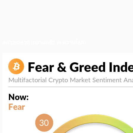
สภาวะตลาด (ความกลัว vs ความโลภ)