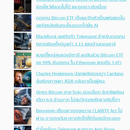
ช่องโหว่ยังอุดไม่ได้ และถูกเจาะต่อเนื่อง
กองทุน Bitcoin ETF เจ๊งและปิดตัวเป็นแห่งแรกใน
สหรัฐหลังเงินทุนไหลออกไปฝั่ง AI
BlackRock ลุยเปิดตัว Tokenized สำหรับกองทุน
ตลาดเงินยุโรปมูลค่า 3.11 แสนล้านดอลลาร์
แบงก์ใหญ่สุดของอิตาลี ลดสัดส่วน Bitcoin ETF
ลง 99% หันลงทุน ใน Ethereum แทนถึง 3 เท่า
Charles Hoskinson ปลุกพลังคอมมูฯ Cardano
ลั่นต้องการพา ADA กลับมาเป็นผู้ชนะ
นักขุด Bitcoin สาย Solo เจอบล็อก รับทรัพย์คน
เดียว 6.6 ล้านบาท ไม่สนวิกฤตศรัทธาคริปโทฯ
Bernstein เตือนหากกฎหมาย CLARITY Act ไม่
ผ่าน อาจกดดันราคาคริปโตให้ดิ่งลงอีกระลอก
ทั่วโลกช็อก Telegram หายจาก App Store