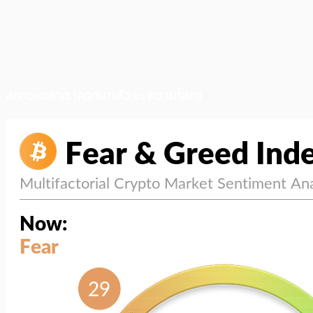
สภาวะตลาด (ความกลัว vs ความโลภ)