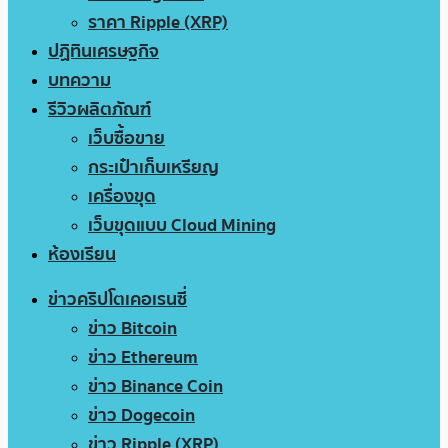
ราคา Ripple (XRP)
ปฏิทินเศรษฐกิจ
บทความ
รีวิวผลิตภัณฑ์
เว็บซื้อขาย
กระเป๋าเก็บเหรียญ
เครื่องขุด
เว็บขุดแบบ Cloud Mining
ห้องเรียน
ข่าวคริปโตเคอเรนซี่
ข่าว Bitcoin
ข่าว Ethereum
ข่าว Binance Coin
ข่าว Dogecoin
ข่าว Ripple (XRP)