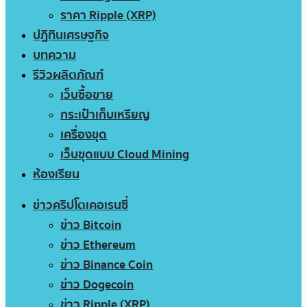
ราคา Ripple (XRP)
ปฏิทินเศรษฐกิจ
บทความ
รีวิวผลิตภัณฑ์
เว็บซื้อขาย
กระเป๋าเก็บเหรียญ
เครื่องขุด
เว็บขุดแบบ Cloud Mining
ห้องเรียน
ข่าวคริปโตเคอเรนซี่
ข่าว Bitcoin
ข่าว Ethereum
ข่าว Binance Coin
ข่าว Dogecoin
ข่าว Ripple (XRP)