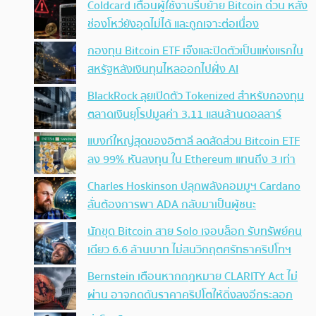
Coldcard เตือนผู้ใช้งานรีบย้าย Bitcoin ด่วน หลัง
ช่องโหว่ยังอุดไม่ได้ และถูกเจาะต่อเนื่อง
กองทุน Bitcoin ETF เจ๊งและปิดตัวเป็นแห่งแรกใน
สหรัฐหลังเงินทุนไหลออกไปฝั่ง AI
BlackRock ลุยเปิดตัว Tokenized สำหรับกองทุน
ตลาดเงินยุโรปมูลค่า 3.11 แสนล้านดอลลาร์
แบงก์ใหญ่สุดของอิตาลี ลดสัดส่วน Bitcoin ETF
ลง 99% หันลงทุน ใน Ethereum แทนถึง 3 เท่า
Charles Hoskinson ปลุกพลังคอมมูฯ Cardano
ลั่นต้องการพา ADA กลับมาเป็นผู้ชนะ
นักขุด Bitcoin สาย Solo เจอบล็อก รับทรัพย์คน
เดียว 6.6 ล้านบาท ไม่สนวิกฤตศรัทธาคริปโทฯ
Bernstein เตือนหากกฎหมาย CLARITY Act ไม่
ผ่าน อาจกดดันราคาคริปโตให้ดิ่งลงอีกระลอก