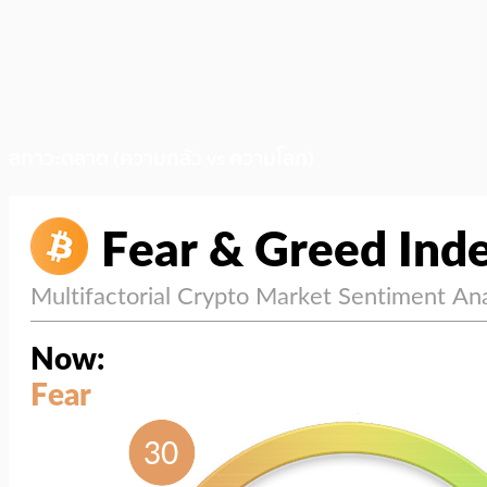
สภาวะตลาด (ความกลัว vs ความโลภ)