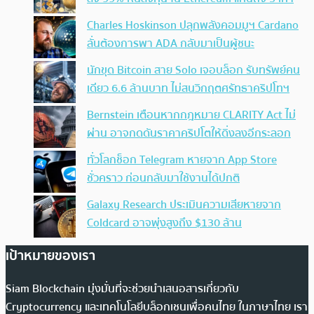
Charles Hoskinson ปลุกพลังคอมมูฯ Cardano
ลั่นต้องการพา ADA กลับมาเป็นผู้ชนะ
นักขุด Bitcoin สาย Solo เจอบล็อก รับทรัพย์คน
เดียว 6.6 ล้านบาท ไม่สนวิกฤตศรัทธาคริปโทฯ
Bernstein เตือนหากกฎหมาย CLARITY Act ไม่
ผ่าน อาจกดดันราคาคริปโตให้ดิ่งลงอีกระลอก
ทั่วโลกช็อก Telegram หายจาก App Store
ชั่วคราว ก่อนกลับมาใช้งานได้ปกติ
Galaxy Research ประเมินความเสียหายจาก
Coldcard อาจพุ่งสูงถึง $130 ล้าน
เป้าหมายของเรา
Siam Blockchain มุ่งมั่นที่จะช่วยนำเสนอสารเกี่ยวกับ
Cryptocurrency และเทคโนโลยีบล็อกเชนเพื่อคนไทย ในภาษาไทย เรา