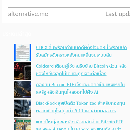
ประเด็นล่าสุด
CLICX ลั่นพร้อมดำเนินคดีผู้ตั้งใจบิดหนี้ พร้อมปิด
รับสมัครชั่วคราวหลังคนแห่ยื่นจนระบบล้น
Coldcard เตือนผู้ใช้งานรีบย้าย Bitcoin ด่วน หลัง
ช่องโหว่ยังอุดไม่ได้ และถูกเจาะต่อเนื่อง
กองทุน Bitcoin ETF เจ๊งและปิดตัวเป็นแห่งแรกใน
สหรัฐหลังเงินทุนไหลออกไปฝั่ง AI
BlackRock ลุยเปิดตัว Tokenized สำหรับกองทุน
ตลาดเงินยุโรปมูลค่า 3.11 แสนล้านดอลลาร์
แบงก์ใหญ่สุดของอิตาลี ลดสัดส่วน Bitcoin ETF
ลง 99% หันลงทุน ใน Ethereum แทนถึง 3 เท่า