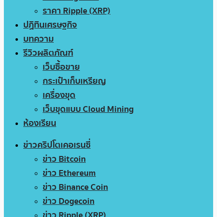
ราคา Ripple (XRP)
ปฏิทินเศรษฐกิจ
บทความ
รีวิวผลิตภัณฑ์
เว็บซื้อขาย
กระเป๋าเก็บเหรียญ
เครื่องขุด
เว็บขุดแบบ Cloud Mining
ห้องเรียน
ข่าวคริปโตเคอเรนซี่
ข่าว Bitcoin
ข่าว Ethereum
ข่าว Binance Coin
ข่าว Dogecoin
ข่าว Ripple (XRP)