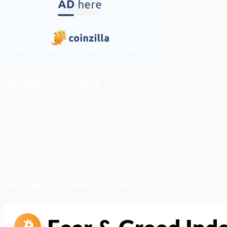
ติดตามเราบน Facebook
สภาวะตลาด (ความกลัว vs ความโลภ)