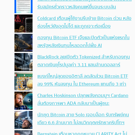
รับสมัครชั่วคราวหลังคนแห่ยื่นจนระบบล้น
Coldcard เตือนผู้ใช้งานรีบย้าย Bitcoin ด่วน หลัง
ช่องโหว่ยังอุดไม่ได้ และถูกเจาะต่อเนื่อง
กองทุน Bitcoin ETF เจ๊งและปิดตัวเป็นแห่งแรกใน
สหรัฐหลังเงินทุนไหลออกไปฝั่ง AI
BlackRock ลุยเปิดตัว Tokenized สำหรับกองทุน
ตลาดเงินยุโรปมูลค่า 3.11 แสนล้านดอลลาร์
แบงก์ใหญ่สุดของอิตาลี ลดสัดส่วน Bitcoin ETF
ลง 99% หันลงทุน ใน Ethereum แทนถึง 3 เท่า
Charles Hoskinson ปลุกพลังคอมมูฯ Cardano
ลั่นต้องการพา ADA กลับมาเป็นผู้ชนะ
นักขุด Bitcoin สาย Solo เจอบล็อก รับทรัพย์คน
เดียว 6.6 ล้านบาท ไม่สนวิกฤตศรัทธาคริปโทฯ
Bernstein เตือนหากกฎหมาย CLARITY Act ไม่