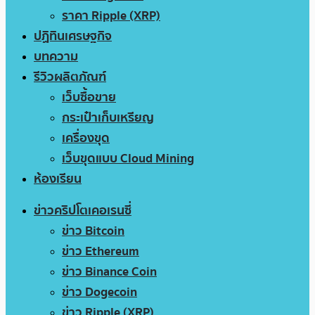
ราคา Ripple (XRP)
ปฏิทินเศรษฐกิจ
บทความ
รีวิวผลิตภัณฑ์
เว็บซื้อขาย
กระเป๋าเก็บเหรียญ
เครื่องขุด
เว็บขุดแบบ Cloud Mining
ห้องเรียน
ข่าวคริปโตเคอเรนซี่
ข่าว Bitcoin
ข่าว Ethereum
ข่าว Binance Coin
ข่าว Dogecoin
ข่าว Ripple (XRP)