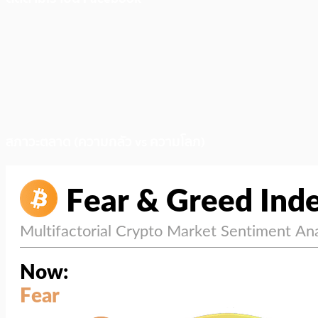
สภาวะตลาด (ความกลัว vs ความโลภ)