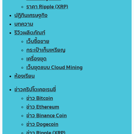
ราคา Ripple (XRP)
ปฏิทินเศรษฐกิจ
บทความ
รีวิวผลิตภัณฑ์
เว็บซื้อขาย
กระเป๋าเก็บเหรียญ
เครื่องขุด
เว็บขุดแบบ Cloud Mining
ห้องเรียน
ข่าวคริปโตเคอเรนซี่
ข่าว Bitcoin
ข่าว Ethereum
ข่าว Binance Coin
ข่าว Dogecoin
ข่าว Ripple (XRP)