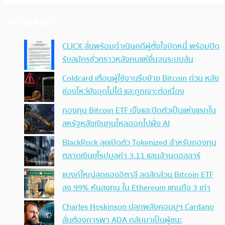
ประเด็นล่าสุด
CLICX ลั่นพร้อมดำเนินคดีผู้ตั้งใจบิดหนี้ พร้อมปิด
รับสมัครชั่วคราวหลังคนแห่ยื่นจนระบบล้น
Coldcard เตือนผู้ใช้งานรีบย้าย Bitcoin ด่วน หลัง
ช่องโหว่ยังอุดไม่ได้ และถูกเจาะต่อเนื่อง
กองทุน Bitcoin ETF เจ๊งและปิดตัวเป็นแห่งแรกใน
สหรัฐหลังเงินทุนไหลออกไปฝั่ง AI
BlackRock ลุยเปิดตัว Tokenized สำหรับกองทุน
ตลาดเงินยุโรปมูลค่า 3.11 แสนล้านดอลลาร์
แบงก์ใหญ่สุดของอิตาลี ลดสัดส่วน Bitcoin ETF
ลง 99% หันลงทุน ใน Ethereum แทนถึง 3 เท่า
Charles Hoskinson ปลุกพลังคอมมูฯ Cardano
ลั่นต้องการพา ADA กลับมาเป็นผู้ชนะ