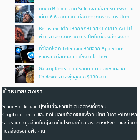
นักขุด Bitcoin สาย Solo เจอบล็อก รับทรัพย์คน
เดียว 6.6 ล้านบาท ไม่สนวิกฤตศรัทธาคริปโทฯ
Bernstein เตือนหากกฎหมาย CLARITY Act ไม่
ผ่าน อาจกดดันราคาคริปโตให้ดิ่งลงอีกระลอก
ทั่วโลกช็อก Telegram หายจาก App Store
ชั่วคราว ก่อนกลับมาใช้งานได้ปกติ
Galaxy Research ประเมินความเสียหายจาก
Coldcard อาจพุ่งสูงถึง $130 ล้าน
เป้าหมายของเรา
Siam Blockchain มุ่งมั่นที่จะช่วยนำเสนอสารเกี่ยวกับ
Cryptocurrency และเทคโนโลยีบล็อกเชนเพื่อคนไทย ในภาษาไทย เรา
รวบรวมข้อมูลส่วนใหญ่จากเว็บไซต์และเว็บบอร์ดต่างประเทศและนำมา
แปลส่งตรงถึงฟีดคุณ