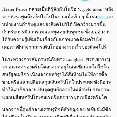
พร้อมเล่น
0:00
/
0:00
Hester Peirce กลายเป็นที่รู้จักกันในชื่อ ‘crypto mom’ หลัง
จากที่เธอพูดถึงคริปโตไปในข่าวเมื่อเร็ว ๆ นี้ เธอ
กล่าว
ว่า
หน่วยงานกำกับดูแลของสิงคโปร์ได้เปิดกว้างมากขึ้น
สำหรับการมีส่วนร่วมและพูดคุยกับชุมชน ซึ่งเธออ้างว่า
ได้รับความรู้เพิ่มเติมเกี่ยวกับสภาพแวดล้อมคริปโต
เคอเรนซี่มาจากการเติบโตอย่างรวดเร็วของสิงคโปร์
ในระหว่างการสัมภาษณ์กับทาง Longhash พวกเขาระบุ
ว่า อนาคตของคริปโตอาจตกอยู่ในเอเชียและไม่ใช่ใน
สหรัฐอเมริกา เนื่องจากสหรัฐฯได้สั่งห้ามไม่ให้การซื้อ
ขายหรือแลกเปลี่ยนสกุลเงินคริปโตในประเทศ ซึ่งนี่อาจ
ทำให้เอเชียกลายเป็นจุดศูนย์กลางใหม่สำหรับกระดาน
แลกเปลี่ยนคริปโตเคอเรนซี่และการขุดเหมืองคริปโต
นอกจากนี้ศูนย์กลางเศรษฐกิจที่สำคัญของเอเชียยังมีข้อ