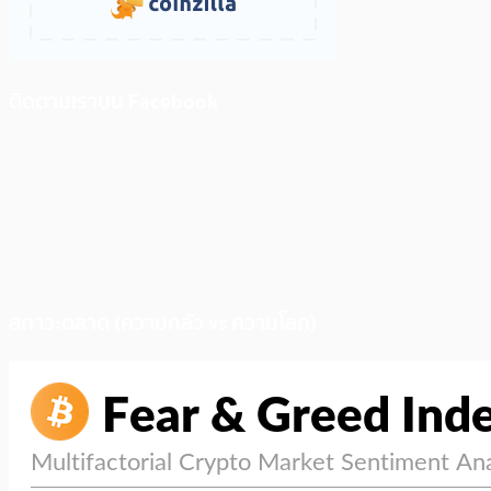
ติดตามเราบน Facebook
สภาวะตลาด (ความกลัว vs ความโลภ)