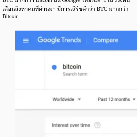
BTC มากกว่า Bitcoin บน Goolgle โดยเฉพาะในช่วงต้น
เดือนสิงหาคมที่ผ่านมา มีการเสิร์ชคำว่า BTC มากกว่า
Bitcoin