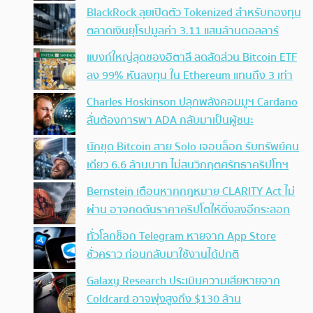
BlackRock ลุยเปิดตัว Tokenized สำหรับกองทุน
ตลาดเงินยุโรปมูลค่า 3.11 แสนล้านดอลลาร์
แบงก์ใหญ่สุดของอิตาลี ลดสัดส่วน Bitcoin ETF
ลง 99% หันลงทุน ใน Ethereum แทนถึง 3 เท่า
Charles Hoskinson ปลุกพลังคอมมูฯ Cardano
ลั่นต้องการพา ADA กลับมาเป็นผู้ชนะ
นักขุด Bitcoin สาย Solo เจอบล็อก รับทรัพย์คน
เดียว 6.6 ล้านบาท ไม่สนวิกฤตศรัทธาคริปโทฯ
Bernstein เตือนหากกฎหมาย CLARITY Act ไม่
ผ่าน อาจกดดันราคาคริปโตให้ดิ่งลงอีกระลอก
ทั่วโลกช็อก Telegram หายจาก App Store
ชั่วคราว ก่อนกลับมาใช้งานได้ปกติ
Galaxy Research ประเมินความเสียหายจาก
Coldcard อาจพุ่งสูงถึง $130 ล้าน