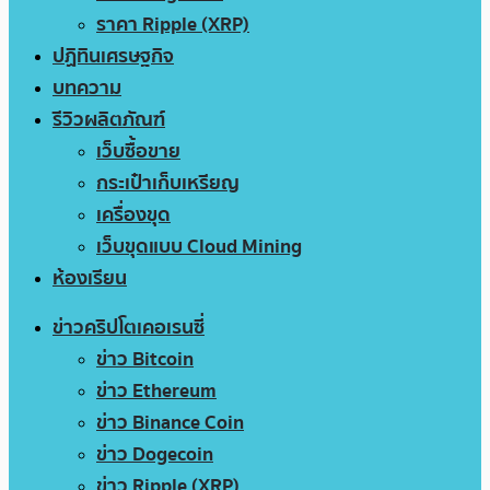
ราคา Ripple (XRP)
ปฏิทินเศรษฐกิจ
บทความ
รีวิวผลิตภัณฑ์
เว็บซื้อขาย
กระเป๋าเก็บเหรียญ
เครื่องขุด
เว็บขุดแบบ Cloud Mining
ห้องเรียน
ข่าวคริปโตเคอเรนซี่
ข่าว Bitcoin
ข่าว Ethereum
ข่าว Binance Coin
ข่าว Dogecoin
ข่าว Ripple (XRP)