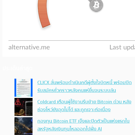
ประเด็นล่าสุด
CLICX ลั่นพร้อมดำเนินคดีผู้ตั้งใจบิดหนี้ พร้อมปิด
รับสมัครชั่วคราวหลังคนแห่ยื่นจนระบบล้น
Coldcard เตือนผู้ใช้งานรีบย้าย Bitcoin ด่วน หลัง
ช่องโหว่ยังอุดไม่ได้ และถูกเจาะต่อเนื่อง
กองทุน Bitcoin ETF เจ๊งและปิดตัวเป็นแห่งแรกใน
สหรัฐหลังเงินทุนไหลออกไปฝั่ง AI