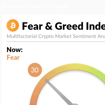
สภาวะตลาด (ความกลัว vs ความโลภ)