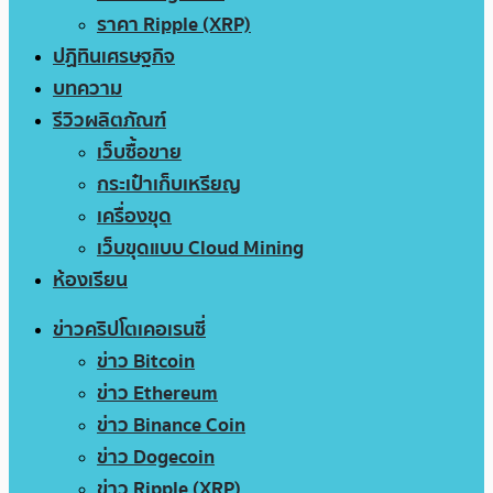
ราคา Ripple (XRP)
ปฏิทินเศรษฐกิจ
บทความ
รีวิวผลิตภัณฑ์
เว็บซื้อขาย
กระเป๋าเก็บเหรียญ
เครื่องขุด
เว็บขุดแบบ Cloud Mining
ห้องเรียน
ข่าวคริปโตเคอเรนซี่
ข่าว Bitcoin
ข่าว Ethereum
ข่าว Binance Coin
ข่าว Dogecoin
ข่าว Ripple (XRP)