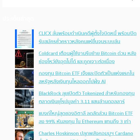
ประเด็นล่าสุด
CLICX ลั่นพร้อมดำเนินคดีผู้ตั้งใจบิดหนี้ พร้อมปิด
รับสมัครชั่วคราวหลังคนแห่ยื่นจนระบบล้น
Coldcard เตือนผู้ใช้งานรีบย้าย Bitcoin ด่วน หลัง
ช่องโหว่ยังอุดไม่ได้ และถูกเจาะต่อเนื่อง
กองทุน Bitcoin ETF เจ๊งและปิดตัวเป็นแห่งแรกใน
สหรัฐหลังเงินทุนไหลออกไปฝั่ง AI
BlackRock ลุยเปิดตัว Tokenized สำหรับกองทุน
ตลาดเงินยุโรปมูลค่า 3.11 แสนล้านดอลลาร์
แบงก์ใหญ่สุดของอิตาลี ลดสัดส่วน Bitcoin ETF
ลง 99% หันลงทุน ใน Ethereum แทนถึง 3 เท่า
Charles Hoskinson ปลุกพลังคอมมูฯ Cardano