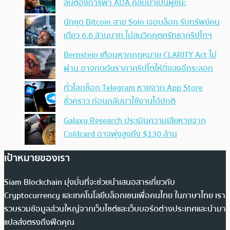
ลั่นต้องการพา ADA กลับมาเป็นผู้ชนะ
นักขุด Bitcoin สาย Solo เจอบล็อก รับทรัพย์คน
เดียว 6.6 ล้านบาท ไม่สนวิกฤตศรัทธาคริปโทฯ
Bernstein เตือนหากกฎหมาย CLARITY Act ไม่
ผ่าน อาจกดดันราคาคริปโตให้ดิ่งลงอีกระลอก
ทั่วโลกช็อก Telegram หายจาก App Store
ชั่วคราว ก่อนกลับมาใช้งานได้ปกติ
Galaxy Research ประเมินความเสียหายจาก
Coldcard อาจพุ่งสูงถึง $130 ล้าน
เป้าหมายของเรา
Siam Blockchain มุ่งมั่นที่จะช่วยนำเสนอสารเกี่ยวกับ
Cryptocurrency และเทคโนโลยีบล็อกเชนเพื่อคนไทย ในภาษาไทย เรา
รวบรวมข้อมูลส่วนใหญ่จากเว็บไซต์และเว็บบอร์ดต่างประเทศและนำมา
แปลส่งตรงถึงฟีดคุณ