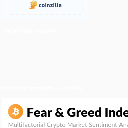
ติดตามเราบน Facebook
สภาวะตลาด (ความกลัว vs ความโลภ)