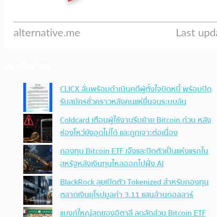
ประเด็นล่าสุด
CLICX ลั่นพร้อมดำเนินคดีผู้ตั้งใจบิดหนี้ พร้อมปิด
รับสมัครชั่วคราวหลังคนแห่ยื่นจนระบบล้น
Coldcard เตือนผู้ใช้งานรีบย้าย Bitcoin ด่วน หลัง
ช่องโหว่ยังอุดไม่ได้ และถูกเจาะต่อเนื่อง
กองทุน Bitcoin ETF เจ๊งและปิดตัวเป็นแห่งแรกใน
สหรัฐหลังเงินทุนไหลออกไปฝั่ง AI
BlackRock ลุยเปิดตัว Tokenized สำหรับกองทุน
ตลาดเงินยุโรปมูลค่า 3.11 แสนล้านดอลลาร์
แบงก์ใหญ่สุดของอิตาลี ลดสัดส่วน Bitcoin ETF