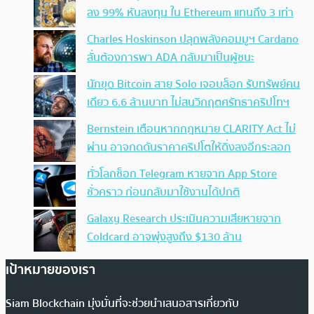
ลง 99% หันลงทุน ใน Ethereum แทนถึง 3 เท่า
Charles Hoskinson ปลุกพลังคอมมูฯ Cardano
ลั่นต้องการพา ADA กลับมาเป็นผู้ชนะ
นักขุด Bitcoin สาย Solo เจอบล็อก รับทรัพย์คน
เดียว 6.6 ล้านบาท ไม่สนวิกฤตศรัทธาคริปโทฯ
Bernstein เตือนหากกฎหมาย CLARITY Act ไม่
ผ่าน อาจกดดันราคาคริปโตให้ดิ่งลงอีกระลอก
ทั่วโลกช็อก Telegram หายจาก App Store
ชั่วคราว ก่อนกลับมาใช้งานได้ปกติ
Galaxy Research ประเมินความเสียหายจาก
Coldcard อาจพุ่งสูงถึง $130 ล้าน
เป้าหมายของเรา
Siam Blockchain มุ่งมั่นที่จะช่วยนำเสนอสารเกี่ยวกับ