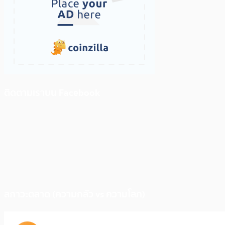
ติดตามเราบน Facebook
สภาวะตลาด (ความกลัว vs ความโลภ)