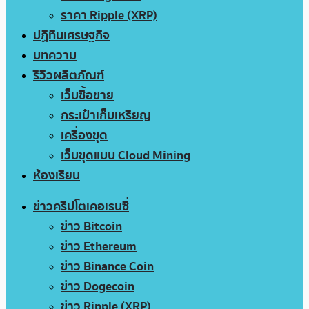
ราคา Ripple (XRP)
ปฏิทินเศรษฐกิจ
บทความ
รีวิวผลิตภัณฑ์
เว็บซื้อขาย
กระเป๋าเก็บเหรียญ
เครื่องขุด
เว็บขุดแบบ Cloud Mining
ห้องเรียน
ข่าวคริปโตเคอเรนซี่
ข่าว Bitcoin
ข่าว Ethereum
ข่าว Binance Coin
ข่าว Dogecoin
ข่าว Ripple (XRP)