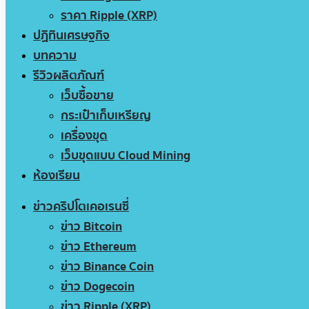
ราคา Ripple (XRP)
ปฏิทินเศรษฐกิจ
บทความ
รีวิวผลิตภัณฑ์
เว็บซื้อขาย
กระเป๋าเก็บเหรียญ
เครื่องขุด
เว็บขุดแบบ Cloud Mining
ห้องเรียน
ข่าวคริปโตเคอเรนซี่
ข่าว Bitcoin
ข่าว Ethereum
ข่าว Binance Coin
ข่าว Dogecoin
ข่าว Ripple (XRP)