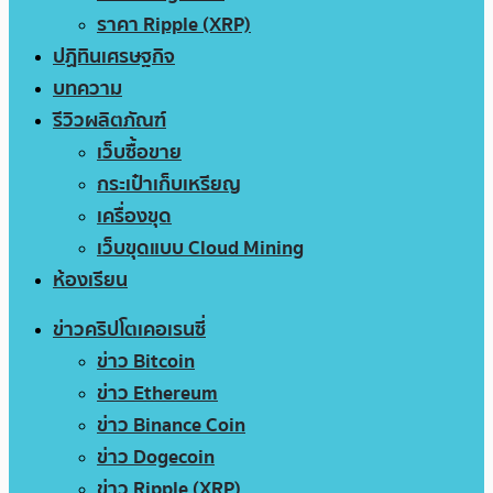
ราคา Ripple (XRP)
ปฏิทินเศรษฐกิจ
บทความ
รีวิวผลิตภัณฑ์
เว็บซื้อขาย
กระเป๋าเก็บเหรียญ
เครื่องขุด
เว็บขุดแบบ Cloud Mining
ห้องเรียน
ข่าวคริปโตเคอเรนซี่
ข่าว Bitcoin
ข่าว Ethereum
ข่าว Binance Coin
ข่าว Dogecoin
ข่าว Ripple (XRP)