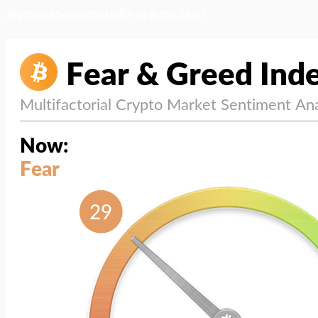
สภาวะตลาด (ความกลัว vs ความโลภ)