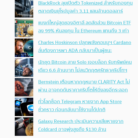
BlackRock ลุยเปิดตัว Tokenized สำหรับกองทุน
ตลาดเงินยุโรปมูลค่า 3.11 แสนล้านดอลลาร์
แบงก์ใหญ่สุดของอิตาลี ลดสัดส่วน Bitcoin ETF
ลง 99% หันลงทุน ใน Ethereum แทนถึง 3 เท่า
Charles Hoskinson ปลุกพลังคอมมูฯ Cardano
ลั่นต้องการพา ADA กลับมาเป็นผู้ชนะ
นักขุด Bitcoin สาย Solo เจอบล็อก รับทรัพย์คน
เดียว 6.6 ล้านบาท ไม่สนวิกฤตศรัทธาคริปโทฯ
Bernstein เตือนหากกฎหมาย CLARITY Act ไม่
ผ่าน อาจกดดันราคาคริปโตให้ดิ่งลงอีกระลอก
ทั่วโลกช็อก Telegram หายจาก App Store
ชั่วคราว ก่อนกลับมาใช้งานได้ปกติ
Galaxy Research ประเมินความเสียหายจาก
Coldcard อาจพุ่งสูงถึง $130 ล้าน