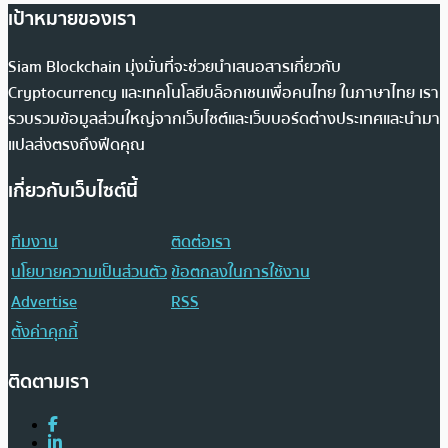
เป้าหมายของเรา
Siam Blockchain มุ่งมั่นที่จะช่วยนำเสนอสารเกี่ยวกับ
Cryptocurrency และเทคโนโลยีบล็อกเชนเพื่อคนไทย ในภาษาไทย เรา
รวบรวมข้อมูลส่วนใหญ่จากเว็บไซต์และเว็บบอร์ดต่างประเทศและนำมา
แปลส่งตรงถึงฟีดคุณ
เกี่ยวกับเว็บไซต์นี้
ทีมงาน
ติดต่อเรา
นโยบายความเป็นส่วนตัว
ข้อตกลงในการใช้งาน
Advertise
RSS
ตั้งค่าคุกกี้
ติดตามเรา