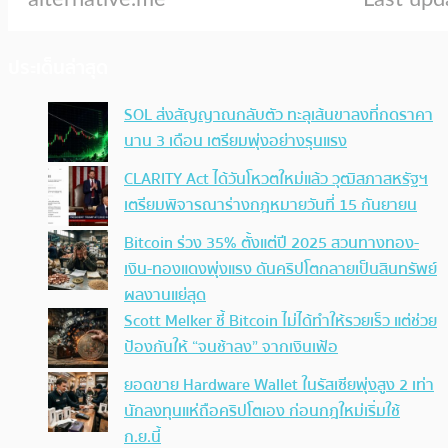
ประเด็นล่าสุด
SOL ส่งสัญญาณกลับตัว ทะลุเส้นขาลงที่กดราคา
นาน 3 เดือน เตรียมพุ่งอย่างรุนแรง
CLARITY Act ได้วันโหวตใหม่แล้ว วุฒิสภาสหรัฐฯ
เตรียมพิจารณาร่างกฎหมายวันที่ 15 กันยายน
Bitcoin ร่วง 35% ตั้งแต่ปี 2025 สวนทางทอง-
เงิน-ทองแดงพุ่งแรง ดันคริปโตกลายเป็นสินทรัพย์
ผลงานแย่สุด
Scott Melker ชี้ Bitcoin ไม่ได้ทำให้รวยเร็ว แต่ช่วย
ป้องกันให้ “จนช้าลง” จากเงินเฟ้อ
ยอดขาย Hardware Wallet ในรัสเซียพุ่งสูง 2 เท่า
นักลงทุนแห่ถือคริปโตเอง ก่อนกฎใหม่เริ่มใช้
ก.ย.นี้