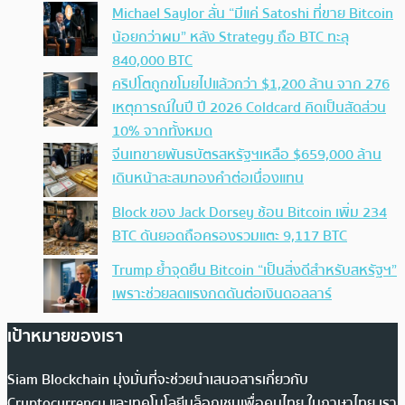
Michael Saylor ลั่น “มีแค่ Satoshi ที่ขาย Bitcoin
น้อยกว่าผม” หลัง Strategy ถือ BTC ทะลุ
840,000 BTC
คริปโตถูกขโมยไปแล้วกว่า $1,200 ล้าน จาก 276
เหตุการณ์ในปี ปี 2026 Coldcard คิดเป็นสัดส่วน
10% จากทั้งหมด
จีนเทขายพันธบัตรสหรัฐฯเหลือ $659,000 ล้าน
เดินหน้าสะสมทองคำต่อเนื่องแทน
Block ของ Jack Dorsey ช้อน Bitcoin เพิ่ม 234
BTC ดันยอดถือครองรวมแตะ 9,117 BTC
Trump ย้ำจุดยืน Bitcoin “เป็นสิ่งดีสำหรับสหรัฐฯ”
เพราะช่วยลดแรงกดดันต่อเงินดอลลาร์
เป้าหมายของเรา
Siam Blockchain มุ่งมั่นที่จะช่วยนำเสนอสารเกี่ยวกับ
Cryptocurrency และเทคโนโลยีบล็อกเชนเพื่อคนไทย ในภาษาไทย เรา