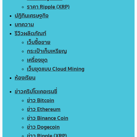
ราคา Ripple (XRP)
ปฏิทินเศรษฐกิจ
บทความ
รีวิวผลิตภัณฑ์
เว็บซื้อขาย
กระเป๋าเก็บเหรียญ
เครื่องขุด
เว็บขุดแบบ Cloud Mining
ห้องเรียน
ข่าวคริปโตเคอเรนซี่
ข่าว Bitcoin
ข่าว Ethereum
ข่าว Binance Coin
ข่าว Dogecoin
ข่าว Ripple (XRP)