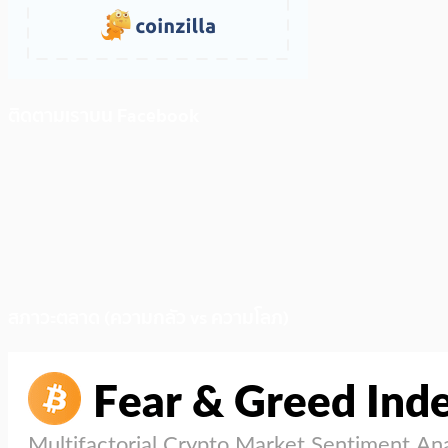
ติดตามเราบน Facebook
สภาวะตลาด (ความกลัว vs ความโลภ)