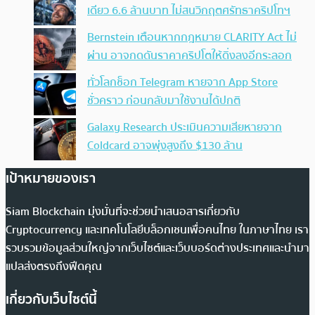
เดียว 6.6 ล้านบาท ไม่สนวิกฤตศรัทธาคริปโทฯ
Bernstein เตือนหากกฎหมาย CLARITY Act ไม่
ผ่าน อาจกดดันราคาคริปโตให้ดิ่งลงอีกระลอก
ทั่วโลกช็อก Telegram หายจาก App Store
ชั่วคราว ก่อนกลับมาใช้งานได้ปกติ
Galaxy Research ประเมินความเสียหายจาก
Coldcard อาจพุ่งสูงถึง $130 ล้าน
เป้าหมายของเรา
Siam Blockchain มุ่งมั่นที่จะช่วยนำเสนอสารเกี่ยวกับ
Cryptocurrency และเทคโนโลยีบล็อกเชนเพื่อคนไทย ในภาษาไทย เรา
รวบรวมข้อมูลส่วนใหญ่จากเว็บไซต์และเว็บบอร์ดต่างประเทศและนำมา
แปลส่งตรงถึงฟีดคุณ
เกี่ยวกับเว็บไซต์นี้