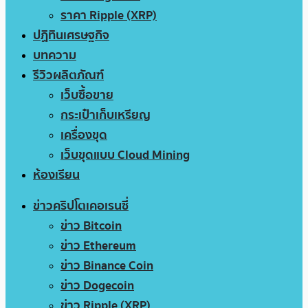
ราคา Ripple (XRP)
ปฏิทินเศรษฐกิจ
บทความ
รีวิวผลิตภัณฑ์
เว็บซื้อขาย
กระเป๋าเก็บเหรียญ
เครื่องขุด
เว็บขุดแบบ Cloud Mining
ห้องเรียน
ข่าวคริปโตเคอเรนซี่
ข่าว Bitcoin
ข่าว Ethereum
ข่าว Binance Coin
ข่าว Dogecoin
ข่าว Ripple (XRP)