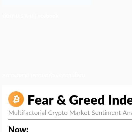
ติดตามเราบน Facebook
สภาวะตลาด (ความกลัว vs ความโลภ)