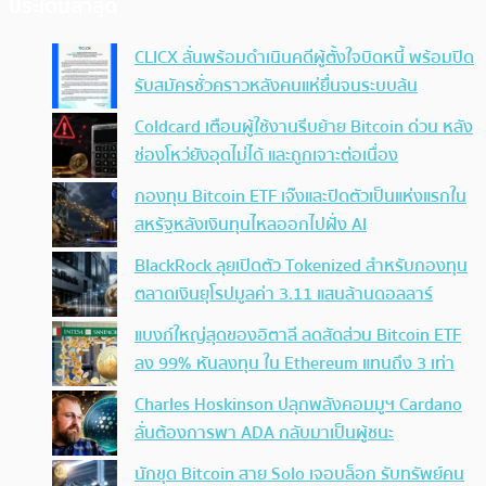
ประเด็นล่าสุด
CLICX ลั่นพร้อมดำเนินคดีผู้ตั้งใจบิดหนี้ พร้อมปิด
รับสมัครชั่วคราวหลังคนแห่ยื่นจนระบบล้น
Coldcard เตือนผู้ใช้งานรีบย้าย Bitcoin ด่วน หลัง
ช่องโหว่ยังอุดไม่ได้ และถูกเจาะต่อเนื่อง
กองทุน Bitcoin ETF เจ๊งและปิดตัวเป็นแห่งแรกใน
สหรัฐหลังเงินทุนไหลออกไปฝั่ง AI
BlackRock ลุยเปิดตัว Tokenized สำหรับกองทุน
ตลาดเงินยุโรปมูลค่า 3.11 แสนล้านดอลลาร์
แบงก์ใหญ่สุดของอิตาลี ลดสัดส่วน Bitcoin ETF
ลง 99% หันลงทุน ใน Ethereum แทนถึง 3 เท่า
Charles Hoskinson ปลุกพลังคอมมูฯ Cardano
ลั่นต้องการพา ADA กลับมาเป็นผู้ชนะ
นักขุด Bitcoin สาย Solo เจอบล็อก รับทรัพย์คน