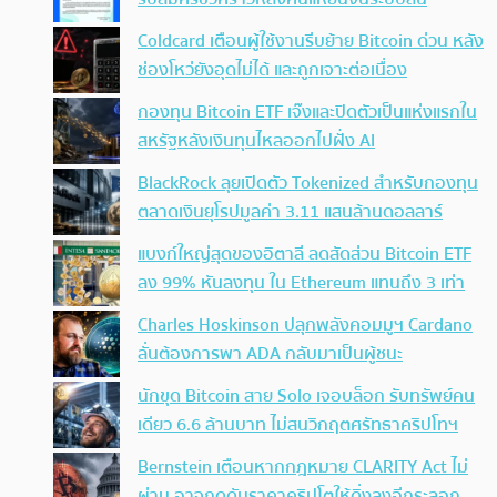
Coldcard เตือนผู้ใช้งานรีบย้าย Bitcoin ด่วน หลัง
ช่องโหว่ยังอุดไม่ได้ และถูกเจาะต่อเนื่อง
กองทุน Bitcoin ETF เจ๊งและปิดตัวเป็นแห่งแรกใน
สหรัฐหลังเงินทุนไหลออกไปฝั่ง AI
BlackRock ลุยเปิดตัว Tokenized สำหรับกองทุน
ตลาดเงินยุโรปมูลค่า 3.11 แสนล้านดอลลาร์
แบงก์ใหญ่สุดของอิตาลี ลดสัดส่วน Bitcoin ETF
ลง 99% หันลงทุน ใน Ethereum แทนถึง 3 เท่า
Charles Hoskinson ปลุกพลังคอมมูฯ Cardano
ลั่นต้องการพา ADA กลับมาเป็นผู้ชนะ
นักขุด Bitcoin สาย Solo เจอบล็อก รับทรัพย์คน
เดียว 6.6 ล้านบาท ไม่สนวิกฤตศรัทธาคริปโทฯ
Bernstein เตือนหากกฎหมาย CLARITY Act ไม่
ผ่าน อาจกดดันราคาคริปโตให้ดิ่งลงอีกระลอก