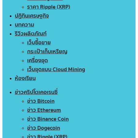
ราคา Ripple (XRP)
ปฏิทินเศรษฐกิจ
บทความ
รีวิวผลิตภัณฑ์
เว็บซื้อขาย
กระเป๋าเก็บเหรียญ
เครื่องขุด
เว็บขุดแบบ Cloud Mining
ห้องเรียน
ข่าวคริปโตเคอเรนซี่
ข่าว Bitcoin
ข่าว Ethereum
ข่าว Binance Coin
ข่าว Dogecoin
ข่าว Ripple (XRP)