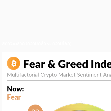
สภาวะตลาด (ความกลัว vs ความโลภ)