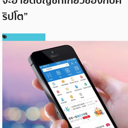
จะอายัดบัญชีที่เกี่ยวข้องกับค
ริปโต”
ข่าวคริปโตเคอเรนซี่