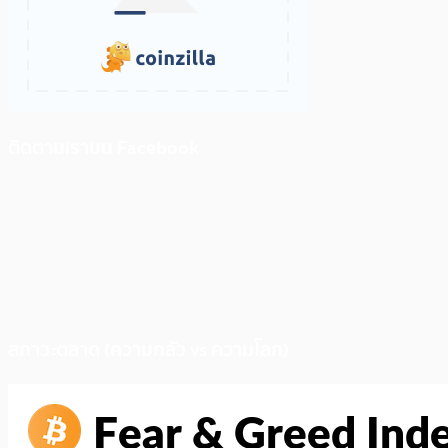
ติดตามเราบน Facebook
สภาวะตลาด (ความกลัว vs ความโลภ)