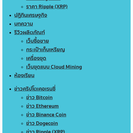
ราคา Ripple (XRP)
ปฏิทินเศรษฐกิจ
บทความ
รีวิวผลิตภัณฑ์
เว็บซื้อขาย
กระเป๋าเก็บเหรียญ
เครื่องขุด
เว็บขุดแบบ Cloud Mining
ห้องเรียน
ข่าวคริปโตเคอเรนซี่
ข่าว Bitcoin
ข่าว Ethereum
ข่าว Binance Coin
ข่าว Dogecoin
ข่าว Ripple (XRP)