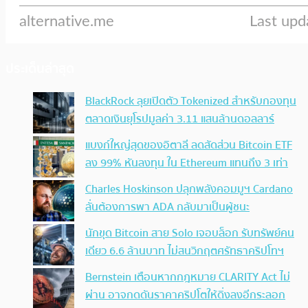
ประเด็นล่าสุด
BlackRock ลุยเปิดตัว Tokenized สำหรับกองทุน
ตลาดเงินยุโรปมูลค่า 3.11 แสนล้านดอลลาร์
แบงก์ใหญ่สุดของอิตาลี ลดสัดส่วน Bitcoin ETF
ลง 99% หันลงทุน ใน Ethereum แทนถึง 3 เท่า
Charles Hoskinson ปลุกพลังคอมมูฯ Cardano
ลั่นต้องการพา ADA กลับมาเป็นผู้ชนะ
นักขุด Bitcoin สาย Solo เจอบล็อก รับทรัพย์คน
เดียว 6.6 ล้านบาท ไม่สนวิกฤตศรัทธาคริปโทฯ
Bernstein เตือนหากกฎหมาย CLARITY Act ไม่
ผ่าน อาจกดดันราคาคริปโตให้ดิ่งลงอีกระลอก