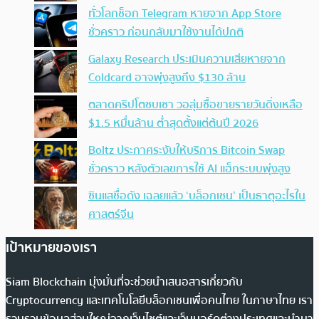
ทั่วโลกช็อก Telegram หายจาก App Store
ชั่วคราว ก่อนกลับมาใช้งานได้ปกติ
Galaxy Research ประเมินความเสียหายจาก
Coldcard อาจพุ่งสูงถึง $130 ล้าน
ตลาดคริปโตซบเซา วอลุ่มซื้อขายรายวันดิ่งเหลือ
$1.5 หมื่นล้าน ต่ำสุดตั้งแต่ต้นปี 2026
Boltz ประกาศระงับให้บริการ Bitcoin Swap
ชั่วคราว หลังตัวเลขการใช้ AI แฮ็กระบบพุ่งสูง
ซินแสชื่อดัง เฉลยแล้ว ‘บล็อกเชน’ เป็นธาตุอะไรใน
ศาสตร์จีน
เป้าหมายของเรา
Siam Blockchain มุ่งมั่นที่จะช่วยนำเสนอสารเกี่ยวกับ
Cryptocurrency และเทคโนโลยีบล็อกเชนเพื่อคนไทย ในภาษาไทย เรา
รวบรวมข้อมูลส่วนใหญ่จากเว็บไซต์และเว็บบอร์ดต่างประเทศและนำมา