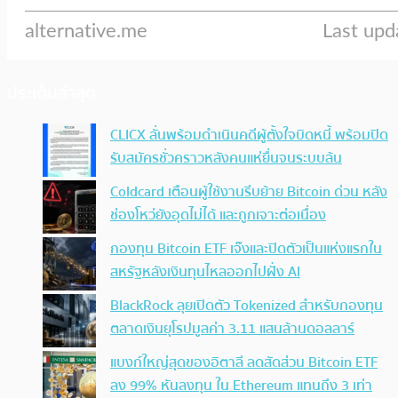
ประเด็นล่าสุด
CLICX ลั่นพร้อมดำเนินคดีผู้ตั้งใจบิดหนี้ พร้อมปิด
รับสมัครชั่วคราวหลังคนแห่ยื่นจนระบบล้น
Coldcard เตือนผู้ใช้งานรีบย้าย Bitcoin ด่วน หลัง
ช่องโหว่ยังอุดไม่ได้ และถูกเจาะต่อเนื่อง
กองทุน Bitcoin ETF เจ๊งและปิดตัวเป็นแห่งแรกใน
สหรัฐหลังเงินทุนไหลออกไปฝั่ง AI
BlackRock ลุยเปิดตัว Tokenized สำหรับกองทุน
ตลาดเงินยุโรปมูลค่า 3.11 แสนล้านดอลลาร์
แบงก์ใหญ่สุดของอิตาลี ลดสัดส่วน Bitcoin ETF
ลง 99% หันลงทุน ใน Ethereum แทนถึง 3 เท่า