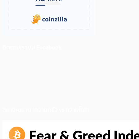
ติดตามเราบน Facebook
สภาวะตลาด (ความกลัว vs ความโลภ)