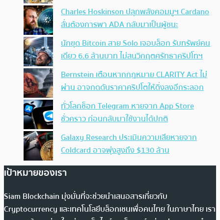
Charles Hoskinson ปลุกพลังคอมมูฯ Cardano
ลั่นต้องการพา ADA กลับมาเป็นผู้ชนะ
นักขุด Bitcoin สาย Solo เจอบล็อก รับทรัพย์คน
เดียว 6.6 ล้านบาท ไม่สนวิกฤตศรัทธาคริปโทฯ
Bernstein เตือนหากกฎหมาย CLARITY Act ไม่
ผ่าน อาจกดดันราคาคริปโตให้ดิ่งลงอีกระลอก
ทั่วโลกช็อก Telegram หายจาก App Store
ชั่วคราว ก่อนกลับมาใช้งานได้ปกติ
Galaxy Research ประเมินความเสียหายจาก
Coldcard อาจพุ่งสูงถึง $130 ล้าน
เป้าหมายของเรา
Siam Blockchain มุ่งมั่นที่จะช่วยนำเสนอสารเกี่ยวกับ
Cryptocurrency และเทคโนโลยีบล็อกเชนเพื่อคนไทย ในภาษาไทย เรา