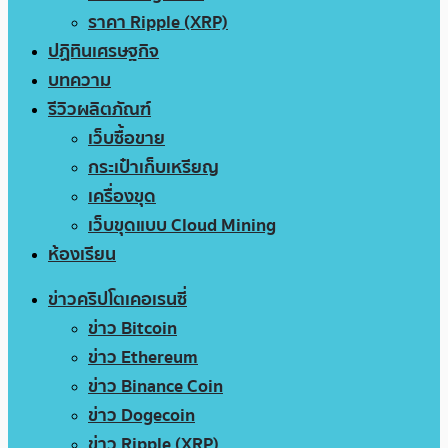
ราคา Ripple (XRP)
ปฏิทินเศรษฐกิจ
บทความ
รีวิวผลิตภัณฑ์
เว็บซื้อขาย
กระเป๋าเก็บเหรียญ
เครื่องขุด
เว็บขุดแบบ Cloud Mining
ห้องเรียน
ข่าวคริปโตเคอเรนซี่
ข่าว Bitcoin
ข่าว Ethereum
ข่าว Binance Coin
ข่าว Dogecoin
ข่าว Ripple (XRP)