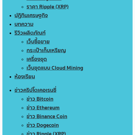
ราคา Ripple (XRP)
ปฏิทินเศรษฐกิจ
บทความ
รีวิวผลิตภัณฑ์
เว็บซื้อขาย
กระเป๋าเก็บเหรียญ
เครื่องขุด
เว็บขุดแบบ Cloud Mining
ห้องเรียน
ข่าวคริปโตเคอเรนซี่
ข่าว Bitcoin
ข่าว Ethereum
ข่าว Binance Coin
ข่าว Dogecoin
ข่าว Ripple (XRP)