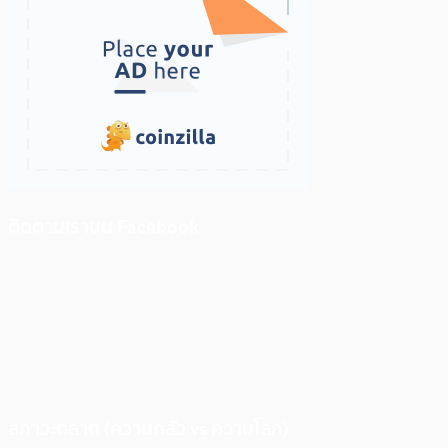
ติดตามเราบน Facebook
สภาวะตลาด (ความกลัว vs ความโลภ)