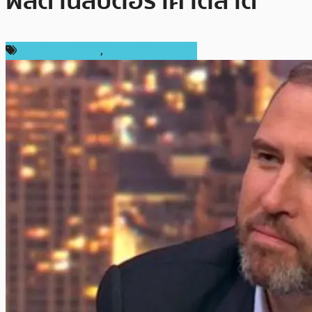
ผลด้านลบต่อราคาตลาด
ข่าว Ripple (XRP)
,
ข่าวคริปโตเคอเรนซี่