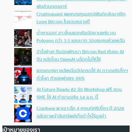
พันล้านดอลลาร์
Cryptoquant เผยกองทุนเฮดจ์ฟันด์กลับมาเปิด
Long Bitcoin ในรอบหลายปี
น้ำตานอง! สาวโดนแฮกเงินจัดงานแต่ง บน
Polygon กว่า 3.5 แสนบาท วอนชุมชนช่วยเหลือ
จำใจย้าย! ทีมนักพัฒนา Bitcoin Red หันซบ AI
จีน หลังโดน OpenAI บล็อกไม่ให้ใช้
แฮกเกอร์เกาหลีเหนืออัปเกรดใช้ AI กวาดคริปโทฯ
ทั่วโลก ตัวเลขพุ่งแตะ 66%
AI Future Ready #2 จัด Workshop ฟรี สอน
SME ใช้ AI ทำงานจริง 14 ส.ค. นี้
Coinbase พาเจาะลึก 4 เทรนด์คริปโทฯ ปี 2026
สลัดภาพจำสินทรัพย์เก็งกำไรไร้มูลค่า
เป้าหมายของเรา