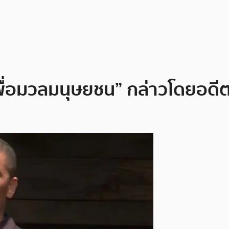
เพื่อมวลมนุษยชน” กล่าวโดยอด