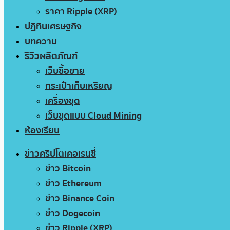
ราคา Ripple (XRP)
ปฏิทินเศรษฐกิจ
บทความ
รีวิวผลิตภัณฑ์
เว็บซื้อขาย
กระเป๋าเก็บเหรียญ
เครื่องขุด
เว็บขุดแบบ Cloud Mining
ห้องเรียน
ข่าวคริปโตเคอเรนซี่
ข่าว Bitcoin
ข่าว Ethereum
ข่าว Binance Coin
ข่าว Dogecoin
ข่าว Ripple (XRP)