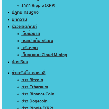
ราคา Ripple (XRP)
ปฏิทินเศรษฐกิจ
บทความ
รีวิวผลิตภัณฑ์
เว็บซื้อขาย
กระเป๋าเก็บเหรียญ
เครื่องขุด
เว็บขุดแบบ Cloud Mining
ห้องเรียน
ข่าวคริปโตเคอเรนซี่
ข่าว Bitcoin
ข่าว Ethereum
ข่าว Binance Coin
ข่าว Dogecoin
ข่าว Ripple (XRP)