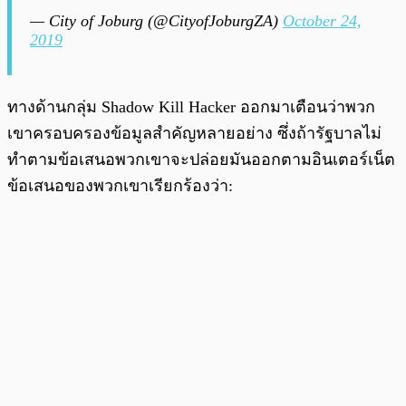
— City of Joburg (@CityofJoburgZA)
October 24,
2019
ทางด้านกลุ่ม Shadow Kill Hacker ออกมาเตือนว่าพวก
เขาครอบครองข้อมูลสำคัญหลายอย่าง ซึ่งถ้ารัฐบาลไม่
ทำตามข้อเสนอพวกเขาจะปล่อยมันออกตามอินเตอร์เน็ต
ข้อเสนอของพวกเขาเรียกร้องว่า: