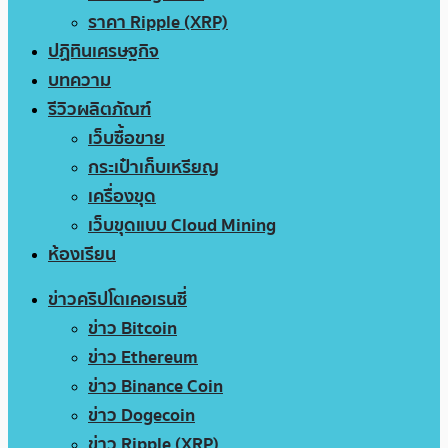
ราคา Ripple (XRP)
ปฏิทินเศรษฐกิจ
บทความ
รีวิวผลิตภัณฑ์
เว็บซื้อขาย
กระเป๋าเก็บเหรียญ
เครื่องขุด
เว็บขุดแบบ Cloud Mining
ห้องเรียน
ข่าวคริปโตเคอเรนซี่
ข่าว Bitcoin
ข่าว Ethereum
ข่าว Binance Coin
ข่าว Dogecoin
ข่าว Ripple (XRP)