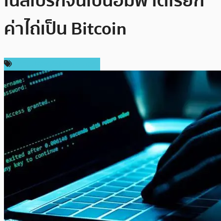
เนสเบิร์กจนเป็นอัมพาตเรียก
ค่าไถ่เป็น Bitcoin
ความปลอดภัยทางไซเบอร์