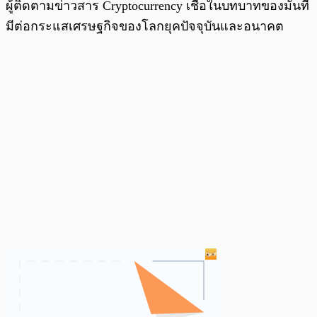
ผู้ติดตามข่าวสาร Cryptocurrency เชื่อในบทบาทของมันที่
มีต่อกระแสเศรษฐกิจของโลกยุคปัจจุบันและอนาคต