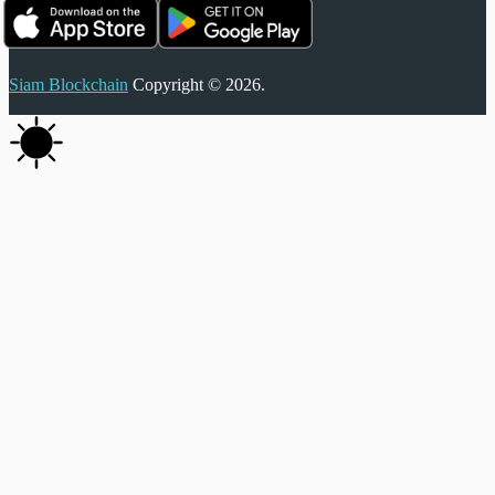
Siam Blockchain
Copyright © 2026.