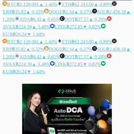
BTC
฿2,128,081
▲ 1.40%
ETH
฿62,243.00
▲ 0.89%
XRP
฿35.82
▲ 0.32%
DOGE
฿2.34
▲ 0.27%
SOL
฿2,458.18
▲
1.20%
ADA
฿6.42
▲ 0.65%
DOT
฿27.57
▲ 0.28%
AVAX
฿224.39
▲ 3.48%
LINK
฿272.85
▼ 0.82%
KUB
฿20.24
▼ 1.44%
BTC
฿2,128,081
▲ 1.40%
ETH
฿62,243.00
▲ 0.89%
XRP
฿35.82
▲ 0.32%
DOGE
฿2.34
▲ 0.27%
SOL
฿2,458.18
▲
1.20%
ADA
฿6.42
▲ 0.65%
DOT
฿27.57
▲ 0.28%
AVAX
฿224.39
▲ 3.48%
LINK
฿272.85
▼ 0.82%
KUB
฿20.24
▼ 1.44%