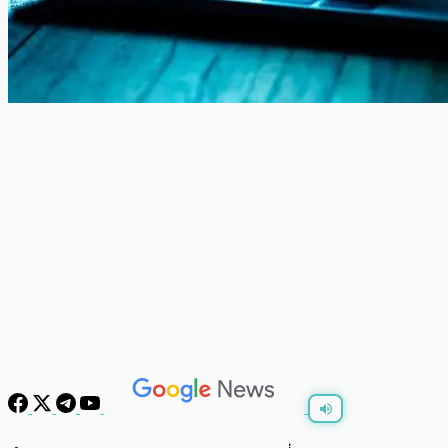
พร้อมเล่น
0:00
/
0:00