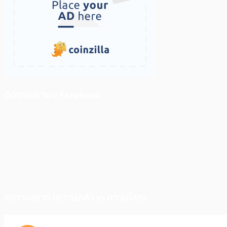
ติดตามเราบน Facebook
สภาวะตลาด (ความกลัว vs ความโลภ)