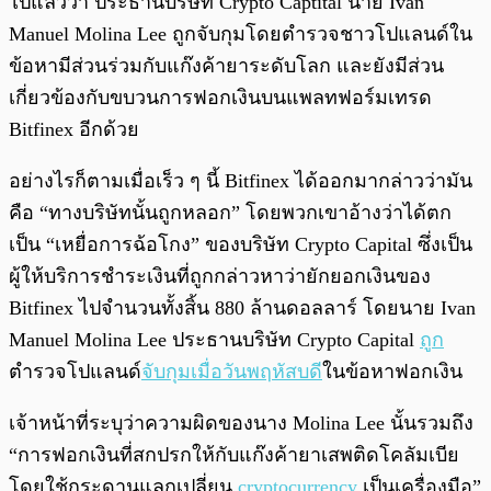
ไปแล้วว่า ประธานบริษัท Crypto Captital นาย Ivan
Manuel Molina Lee ถูกจับกุมโดยตำรวจชาวโปแลนด์ใน
ข้อหามีส่วนร่วมกับแก๊งค้ายาระดับโลก และยังมีส่วน
เกี่ยวข้องกับขบวนการฟอกเงินบนแพลทฟอร์มเทรด
Bitfinex อีกด้วย
อย่างไรก็ตามเมื่อเร็ว ๆ นี้ Bitfinex ได้ออกมากล่าวว่ามัน
คือ “
ทางบริษัทนั้นถูกหลอก
” โดยพวกเขาอ้างว่าได้ตก
เป็น “เหยื่อการฉ้อโกง” ของบริษัท
Crypto Capital ซึ่งเป็น
ผู้ให้บริการชำระเงิน
ที่ถูกกล่าวหาว่ายักยอกเงินของ
Bitfinex ไปจำนวนทั้งสิ้น 880 ล้านดอลลาร์ โดยนาย Ivan
Manuel Molina Lee ประธานบริษัท Crypto Capital
ถูก
ตำรวจโปแลนด์
จับกุมเมื่อวันพฤหัสบดี
ในข้อหาฟอกเงิน
เจ้าหน้าที่ระบุว่าความผิดของ
นาง Molina Lee
นั้นรวมถึง
“การฟอกเงินที่สกปรกให้กับแก๊งค้ายาเสพติดโคลัมเบีย
โดยใช้กระดานแลกเปลี่ยน
cryptocurrency
เป็นเครื่องมือ”