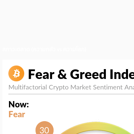
สภาวะตลาด (ความกลัว vs ความโลภ)