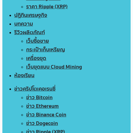
ราคา Ripple (XRP)
ปฏิทินเศรษฐกิจ
บทความ
รีวิวผลิตภัณฑ์
เว็บซื้อขาย
กระเป๋าเก็บเหรียญ
เครื่องขุด
เว็บขุดแบบ Cloud Mining
ห้องเรียน
ข่าวคริปโตเคอเรนซี่
ข่าว Bitcoin
ข่าว Ethereum
ข่าว Binance Coin
ข่าว Dogecoin
ข่าว Ripple (XRP)