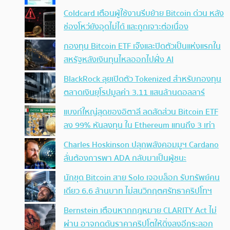
Coldcard เตือนผู้ใช้งานรีบย้าย Bitcoin ด่วน หลัง
ช่องโหว่ยังอุดไม่ได้ และถูกเจาะต่อเนื่อง
กองทุน Bitcoin ETF เจ๊งและปิดตัวเป็นแห่งแรกใน
สหรัฐหลังเงินทุนไหลออกไปฝั่ง AI
BlackRock ลุยเปิดตัว Tokenized สำหรับกองทุน
ตลาดเงินยุโรปมูลค่า 3.11 แสนล้านดอลลาร์
แบงก์ใหญ่สุดของอิตาลี ลดสัดส่วน Bitcoin ETF
ลง 99% หันลงทุน ใน Ethereum แทนถึง 3 เท่า
Charles Hoskinson ปลุกพลังคอมมูฯ Cardano
ลั่นต้องการพา ADA กลับมาเป็นผู้ชนะ
นักขุด Bitcoin สาย Solo เจอบล็อก รับทรัพย์คน
เดียว 6.6 ล้านบาท ไม่สนวิกฤตศรัทธาคริปโทฯ
Bernstein เตือนหากกฎหมาย CLARITY Act ไม่
ผ่าน อาจกดดันราคาคริปโตให้ดิ่งลงอีกระลอก