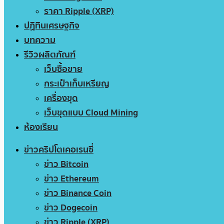
ราคา Ripple (XRP)
ปฏิทินเศรษฐกิจ
บทความ
รีวิวผลิตภัณฑ์
เว็บซื้อขาย
กระเป๋าเก็บเหรียญ
เครื่องขุด
เว็บขุดแบบ Cloud Mining
ห้องเรียน
ข่าวคริปโตเคอเรนซี่
ข่าว Bitcoin
ข่าว Ethereum
ข่าว Binance Coin
ข่าว Dogecoin
ข่าว Ripple (XRP)