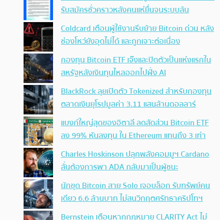
รับสมัครชั่วคราวหลังคนแห่ยื่นจนระบบล้น
Coldcard เตือนผู้ใช้งานรีบย้าย Bitcoin ด่วน หลัง
ช่องโหว่ยังอุดไม่ได้ และถูกเจาะต่อเนื่อง
กองทุน Bitcoin ETF เจ๊งและปิดตัวเป็นแห่งแรกใน
สหรัฐหลังเงินทุนไหลออกไปฝั่ง AI
BlackRock ลุยเปิดตัว Tokenized สำหรับกองทุน
ตลาดเงินยุโรปมูลค่า 3.11 แสนล้านดอลลาร์
แบงก์ใหญ่สุดของอิตาลี ลดสัดส่วน Bitcoin ETF
ลง 99% หันลงทุน ใน Ethereum แทนถึง 3 เท่า
Charles Hoskinson ปลุกพลังคอมมูฯ Cardano
ลั่นต้องการพา ADA กลับมาเป็นผู้ชนะ
นักขุด Bitcoin สาย Solo เจอบล็อก รับทรัพย์คน
เดียว 6.6 ล้านบาท ไม่สนวิกฤตศรัทธาคริปโทฯ
Bernstein เตือนหากกฎหมาย CLARITY Act ไม่