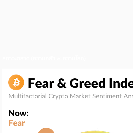
สภาวะตลาด (ความกลัว vs ความโลภ)