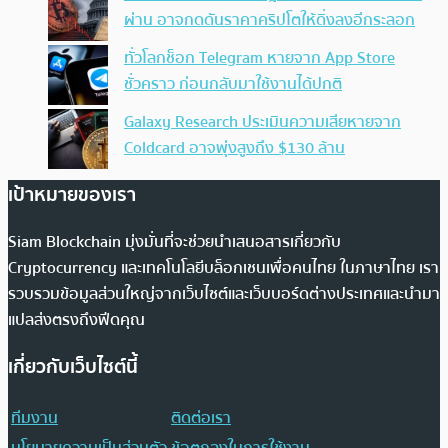
ผ่าน อาจกดดันราคาคริปโตให้ดิ่งลงอีกระลอก
ทั่วโลกช็อก Telegram หายจาก App Store
ชั่วคราว ก่อนกลับมาใช้งานได้ปกติ
Galaxy Research ประเมินความเสียหายจาก
Coldcard อาจพุ่งสูงถึง $130 ล้าน
เป้าหมายของเรา
Siam Blockchain มุ่งมั่นที่จะช่วยนำเสนอสารเกี่ยวกับ
Cryptocurrency และเทคโนโลยีบล็อกเชนเพื่อคนไทย ในภาษาไทย เรา
รวบรวมข้อมูลส่วนใหญ่จากเว็บไซต์และเว็บบอร์ดต่างประเทศและนำมา
แปลส่งตรงถึงฟีดคุณ
เกี่ยวกับเว็บไซต์นี้
ทีมงาน
ติดต่อเรา
นโยบายความเป็นส่วนตัว
ข้อตกลงในการใช้งาน