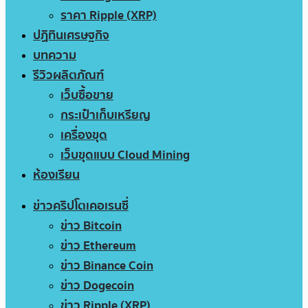
ราคา Ripple (XRP)
ปฏิทินเศรษฐกิจ
บทความ
รีวิวผลิตภัณฑ์
เว็บซื้อขาย
กระเป๋าเก็บเหรียญ
เครื่องขุด
เว็บขุดแบบ Cloud Mining
ห้องเรียน
ข่าวคริปโตเคอเรนซี่
ข่าว Bitcoin
ข่าว Ethereum
ข่าว Binance Coin
ข่าว Dogecoin
ข่าว Ripple (XRP)