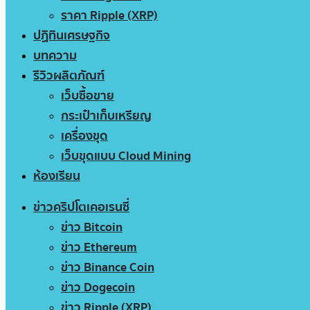
ราคา Ripple (XRP)
ปฏิทินเศรษฐกิจ
บทความ
รีวิวผลิตภัณฑ์
เว็บซื้อขาย
กระเป๋าเก็บเหรียญ
เครื่องขุด
เว็บขุดแบบ Cloud Mining
ห้องเรียน
ข่าวคริปโตเคอเรนซี่
ข่าว Bitcoin
ข่าว Ethereum
ข่าว Binance Coin
ข่าว Dogecoin
ข่าว Ripple (XRP)