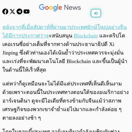
พร้อมเล่น
0:00
/
0:00
หลังจากที่เมื่อสัปดาห์ที่ผ่านมาประเทศยักษ์ใหญ่อย่างจีน
ได้มีการประกาศว่าจ
ะสนับสนุน
Blockchain
และคริปโต
เคอเรนซี่อย่างเต็มที่จากทางด้านประธานาธิปดี Xi
Jinping ซึ่งตัวท่านเองได้เน้นย้ำว่าประเทศควรจะมุ่งมั่น
และเร่งที่จะพัฒนาเคโนโลยี Blockchain และขึ้นเป็นผู้นำ
ในด้านนี้ให้เร็วที่สุด
แต่ทว่าก็ดูเหมือนจะไม่ได้มีแต่ประเทศที่เห็นดีเห็นงาม
ด้วยเพราะตอนนี้ในประเทศทางตอนใต้ของอเมริกาอย่าง
อาร์เจนตินา ดูจะมีไอเดียที่ตรงข้ามกับจีนแม้ว่าสภาพ
เศรษฐกิจของพวกเขาจำย่ำแย่ไปมากและกำลังค่อย ๆ
ตายลงอย่างช้า ๆ
โดยในตอนนี้ประเทศ อาร์เจนตินากำลังเผชิญกับช่วง