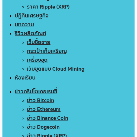
ราคา Ripple (XRP)
ปฏิทินเศรษฐกิจ
บทความ
รีวิวผลิตภัณฑ์
เว็บซื้อขาย
กระเป๋าเก็บเหรียญ
เครื่องขุด
เว็บขุดแบบ Cloud Mining
ห้องเรียน
ข่าวคริปโตเคอเรนซี่
ข่าว Bitcoin
ข่าว Ethereum
ข่าว Binance Coin
ข่าว Dogecoin
ข่าว Ripple (XRP)