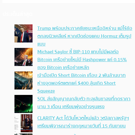
ประเด็นล่าสุด
Trump พร้อมประกาศชัยชนะเหนืออิหร่าน แม้ไร้ข้อ
ตกลงนิวเคลียร์ หากเปิดช่องแคบ Hormuz เต็มรูป
แบบ
Michael Saylor ชี้ BIP-110 แทบไม่มีผลต่อ
Bitcoin เครือข่ายใหม่มี Hashpower แค่ 0.15%
ของ Bitcoin เครือข่ายหลัก
เจ้ามือเปิด Short Bitcoin เกือบ 2 พันล้านบาท
ห่างจุดพอร์ตแตกแค่ $400 ลุ้นเกิด Short
Squeeze
SOL ส่งสัญญาณกลับตัว ทะลุเส้นขาลงที่กดราคา
นาน 3 เดือน เตรียมพุ่งอย่างรุนแรง
CLARITY Act ได้วันโหวตใหม่แล้ว วุฒิสภาสหรัฐฯ
เตรียมพิจารณาร่างกฎหมายวันที่ 15 กันยายน