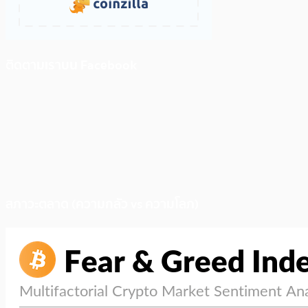
ติดตามเราบน Facebook
สภาวะตลาด (ความกลัว vs ความโลภ)