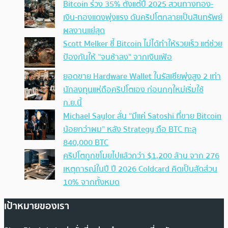
Bitcoin ร่วง 35% ตั้งแต่ปี 2025 สวนทางทอง-
เงิน-ทองแดงพุ่งแรง ดันคริปโตกลายเป็นสินทรัพย์
ผลงานแย่สุด
Scott Melker ชี้ Bitcoin ไม่ได้ทำให้รวยเร็ว แต่ช่วย
ป้องกันให้ “จนช้าลง” จากเงินเฟ้อ
ยอดขาย Hardware Wallet ในรัสเซียพุ่งสูง 2 เท่า
นักลงทุนแห่ถือคริปโตเอง ก่อนกฎใหม่เริ่มใช้
ก.ย.นี้
Michael Saylor ลั่น “มีแค่ Satoshi ที่ขาย Bitcoin
น้อยกว่าผม” หลัง Strategy ถือ BTC ทะลุ
840,000 BTC
คริปโตถูกขโมยไปแล้วกว่า $1,200 ล้าน จาก 276
เหตุการณ์ในปี ปี 2026 Coldcard คิดเป็นสัดส่วน
10% จากทั้งหมด
เป้าหมายของเรา