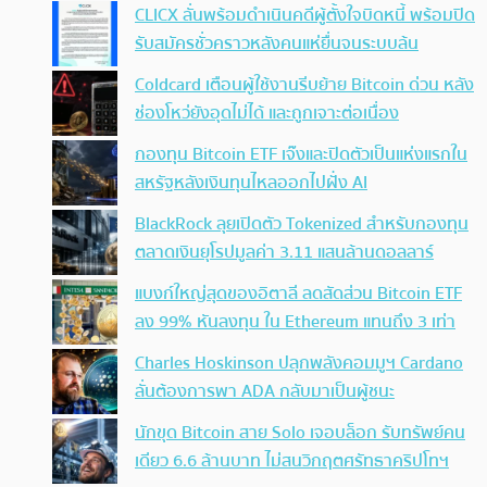
CLICX ลั่นพร้อมดำเนินคดีผู้ตั้งใจบิดหนี้ พร้อมปิด
รับสมัครชั่วคราวหลังคนแห่ยื่นจนระบบล้น
Coldcard เตือนผู้ใช้งานรีบย้าย Bitcoin ด่วน หลัง
ช่องโหว่ยังอุดไม่ได้ และถูกเจาะต่อเนื่อง
กองทุน Bitcoin ETF เจ๊งและปิดตัวเป็นแห่งแรกใน
สหรัฐหลังเงินทุนไหลออกไปฝั่ง AI
BlackRock ลุยเปิดตัว Tokenized สำหรับกองทุน
ตลาดเงินยุโรปมูลค่า 3.11 แสนล้านดอลลาร์
แบงก์ใหญ่สุดของอิตาลี ลดสัดส่วน Bitcoin ETF
ลง 99% หันลงทุน ใน Ethereum แทนถึง 3 เท่า
Charles Hoskinson ปลุกพลังคอมมูฯ Cardano
ลั่นต้องการพา ADA กลับมาเป็นผู้ชนะ
นักขุด Bitcoin สาย Solo เจอบล็อก รับทรัพย์คน
เดียว 6.6 ล้านบาท ไม่สนวิกฤตศรัทธาคริปโทฯ