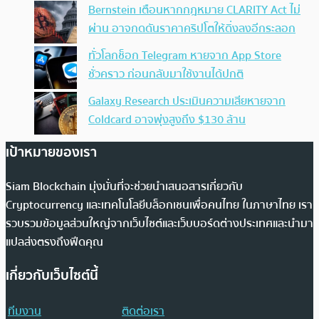
Bernstein เตือนหากกฎหมาย CLARITY Act ไม่
ผ่าน อาจกดดันราคาคริปโตให้ดิ่งลงอีกระลอก
ทั่วโลกช็อก Telegram หายจาก App Store
ชั่วคราว ก่อนกลับมาใช้งานได้ปกติ
Galaxy Research ประเมินความเสียหายจาก
Coldcard อาจพุ่งสูงถึง $130 ล้าน
เป้าหมายของเรา
Siam Blockchain มุ่งมั่นที่จะช่วยนำเสนอสารเกี่ยวกับ
Cryptocurrency และเทคโนโลยีบล็อกเชนเพื่อคนไทย ในภาษาไทย เรา
รวบรวมข้อมูลส่วนใหญ่จากเว็บไซต์และเว็บบอร์ดต่างประเทศและนำมา
แปลส่งตรงถึงฟีดคุณ
เกี่ยวกับเว็บไซต์นี้
ทีมงาน
ติดต่อเรา