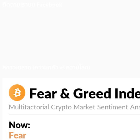
ติดตามเราบน Facebook
สภาวะตลาด (ความกลัว vs ความโลภ)