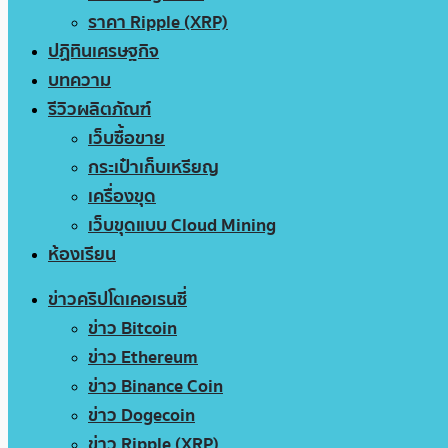
ราคา Ripple (XRP)
ปฏิทินเศรษฐกิจ
บทความ
รีวิวผลิตภัณฑ์
เว็บซื้อขาย
กระเป๋าเก็บเหรียญ
เครื่องขุด
เว็บขุดแบบ Cloud Mining
ห้องเรียน
ข่าวคริปโตเคอเรนซี่
ข่าว Bitcoin
ข่าว Ethereum
ข่าว Binance Coin
ข่าว Dogecoin
ข่าว Ripple (XRP)