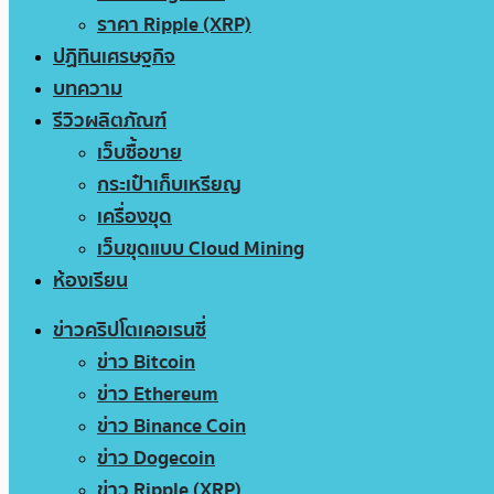
ราคา Ripple (XRP)
ปฏิทินเศรษฐกิจ
บทความ
รีวิวผลิตภัณฑ์
เว็บซื้อขาย
กระเป๋าเก็บเหรียญ
เครื่องขุด
เว็บขุดแบบ Cloud Mining
ห้องเรียน
ข่าวคริปโตเคอเรนซี่
ข่าว Bitcoin
ข่าว Ethereum
ข่าว Binance Coin
ข่าว Dogecoin
ข่าว Ripple (XRP)