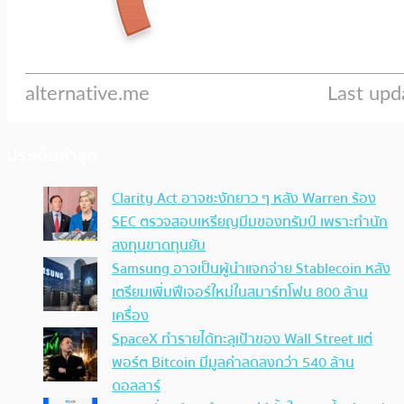
ประเด็นล่าสุด
Clarity Act อาจชะงักยาว ๆ หลัง Warren ร้อง
SEC ตรวจสอบเหรียญมีมของทรัมป์ เพราะทำนัก
ลงทุนขาดทุนยับ
Samsung อาจเป็นผู้นำแจกจ่าย Stablecoin หลัง
เตรียมเพิ่มฟีเจอร์ใหม่ในสมาร์ทโฟน 800 ล้าน
เครื่อง
SpaceX ทำรายได้ทะลุเป้าของ Wall Street แต่
พอร์ต Bitcoin มีมูลค่าลดลงกว่า 540 ล้าน
ดอลลาร์