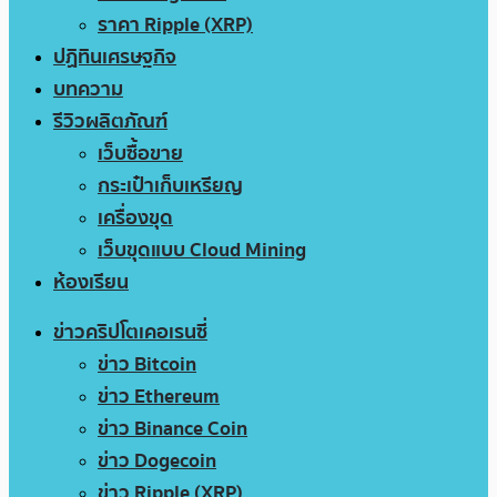
ราคา Ripple (XRP)
ปฏิทินเศรษฐกิจ
บทความ
รีวิวผลิตภัณฑ์
เว็บซื้อขาย
กระเป๋าเก็บเหรียญ
เครื่องขุด
เว็บขุดแบบ Cloud Mining
ห้องเรียน
ข่าวคริปโตเคอเรนซี่
ข่าว Bitcoin
ข่าว Ethereum
ข่าว Binance Coin
ข่าว Dogecoin
ข่าว Ripple (XRP)