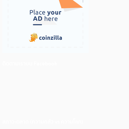
ติดตามเราบน Facebook
สภาวะตลาด (ความกลัว vs ความโลภ)