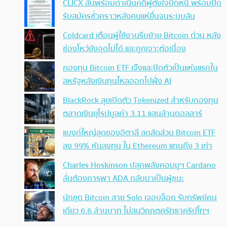
CLICX ลั่นพร้อมดำเนินคดีผู้ตั้งใจบิดหนี้ พร้อมปิด
รับสมัครชั่วคราวหลังคนแห่ยื่นจนระบบล้น
Coldcard เตือนผู้ใช้งานรีบย้าย Bitcoin ด่วน หลัง
ช่องโหว่ยังอุดไม่ได้ และถูกเจาะต่อเนื่อง
กองทุน Bitcoin ETF เจ๊งและปิดตัวเป็นแห่งแรกใน
สหรัฐหลังเงินทุนไหลออกไปฝั่ง AI
BlackRock ลุยเปิดตัว Tokenized สำหรับกองทุน
ตลาดเงินยุโรปมูลค่า 3.11 แสนล้านดอลลาร์
แบงก์ใหญ่สุดของอิตาลี ลดสัดส่วน Bitcoin ETF
ลง 99% หันลงทุน ใน Ethereum แทนถึง 3 เท่า
Charles Hoskinson ปลุกพลังคอมมูฯ Cardano
ลั่นต้องการพา ADA กลับมาเป็นผู้ชนะ
นักขุด Bitcoin สาย Solo เจอบล็อก รับทรัพย์คน
เดียว 6.6 ล้านบาท ไม่สนวิกฤตศรัทธาคริปโทฯ