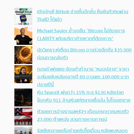
เปิดบัญชี Bitkub ง่ายขึ้นอีกขั้น ยืนยันตัวตนผ่าน
ThaID ได้แล้ว
Michael Saylor ย้ำจุดยืน “Bitcoin ไม่ต้องการ
CLARITY แต่อเมริกาต่างหากที่ต้องการ”
นักวิเคราะห์เตือน Bitcoin อาจร่วงลึกถึง $35,000
ก่อนการกลับตัว
ทองคำพุ่งแรง ย้อนคำทำนาย “หมอปลาย” ราคา
จะเริ่มขยับหลังกลางปี 69 อาจแตะ 100,000 บาท
ปลายปีนี้
หุ้น SpaceX พุ่งกว่า 15% ทะลุ $130 หลังปลด
ล็อกหุ้น 911 ล้านหุ้นแต่ตลาดเชื่อมั่น ไม่โดนเทขาย
ตัวเลขการจ้างงานสหรัฐฯ เดือนกรกฎาคมหดตัว
23,000 ตำแหน่ง สวนทางคาดการณ์
รัสเซียทลายเครือข่ายคริปโตเถื่อน หลังพบหลอก