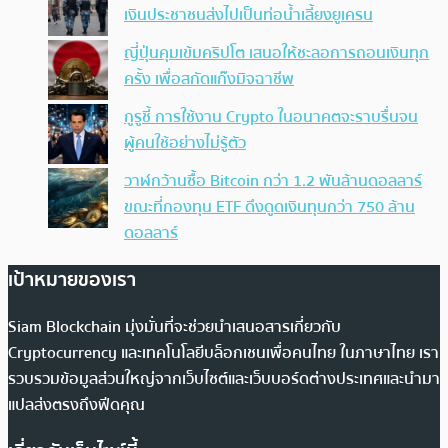
เงินประชาชนส่งไปเป็นท่อน้ำเลี้ยงยูเครน
ญี่ปุ่นคุมเข้มคริปโต เสนอให้ชะลอการถอนเงินทุก
ครั้ง เพื่อสกัดแก๊งมิจฉาชีพ
กูรูชี้ การใช้งาน Crypto ในอนาคตจะราบรื่นจน
ผู้คนใช้อย่างไม่รู้ตัว
วาฬกว้านซื้อ Bitcoin กว่า 1.2 พันล้านดอลลาร์
ขณะที่กองทุน ETF ดึงดูดเงินทุนกว่า 750 ล้าน
ดอลลาร์
เป้าหมายของเรา
Siam Blockchain มุ่งมั่นที่จะช่วยนำเสนอสารเกี่ยวกับ
Cryptocurrency และเทคโนโลยีบล็อกเชนเพื่อคนไทย ในภาษาไทย เรา
รวบรวมข้อมูลส่วนใหญ่จากเว็บไซต์และเว็บบอร์ดต่างประเทศและนำมา
แปลส่งตรงถึงฟีดคุณ