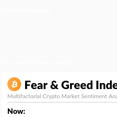
ติดตามเราบน Facebook
สภาวะตลาด (ความกลัว vs ความโลภ)