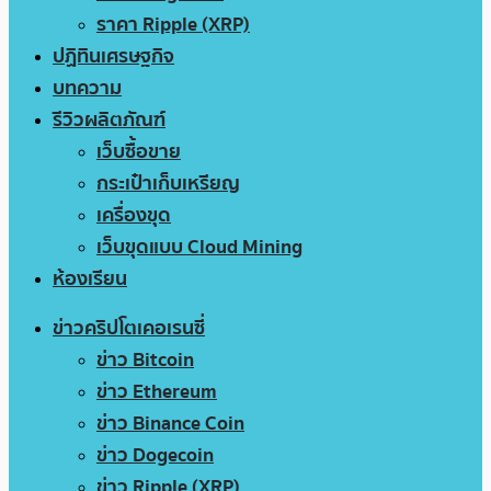
ราคา Ripple (XRP)
ปฏิทินเศรษฐกิจ
บทความ
รีวิวผลิตภัณฑ์
เว็บซื้อขาย
กระเป๋าเก็บเหรียญ
เครื่องขุด
เว็บขุดแบบ Cloud Mining
ห้องเรียน
ข่าวคริปโตเคอเรนซี่
ข่าว Bitcoin
ข่าว Ethereum
ข่าว Binance Coin
ข่าว Dogecoin
ข่าว Ripple (XRP)