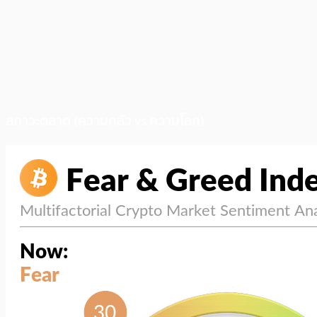
สภาวะตลาด (ความกลัว vs ความโลภ)