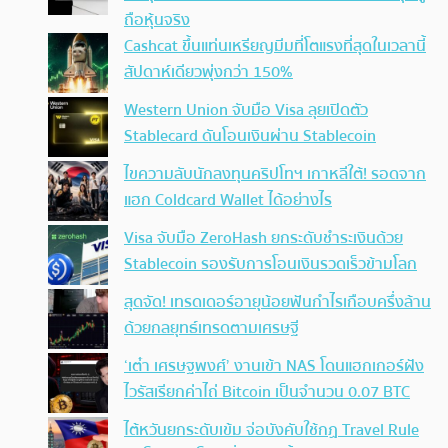
ถือหุ้นจริง
Cashcat ขึ้นแท่นเหรียญมีมที่โตแรงที่สุดในเวลานี้
สัปดาห์เดียวพุ่งกว่า 150%
Western Union จับมือ Visa ลุยเปิดตัว
Stablecard ดันโอนเงินผ่าน Stablecoin
ไขความลับนักลงทุนคริปโทฯ เกาหลีใต้! รอดจาก
แฮก Coldcard Wallet ได้อย่างไร
Visa จับมือ ZeroHash ยกระดับชำระเงินด้วย
Stablecoin รองรับการโอนเงินรวดเร็วข้ามโลก
สุดจัด! เทรดเดอร์อายุน้อยฟันกำไรเกือบครึ่งล้าน
ด้วยกลยุทธ์เทรดตามเศรษฐี
‘เต๋า เศรษฐพงศ์’ งานเข้า NAS โดนแฮกเกอร์ฝัง
ไวรัสเรียกค่าไถ่ Bitcoin เป็นจำนวน 0.07 BTC
ไต้หวันยกระดับเข้ม จ่อบังคับใช้กฏ Travel Rule