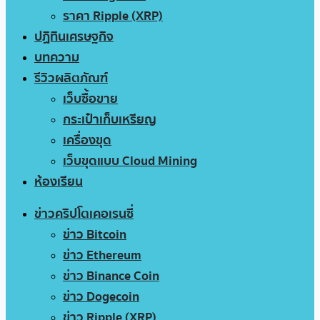
ราคา Ripple (XRP)
ปฏิทินเศรษฐกิจ
บทความ
รีวิวผลิตภัณฑ์
เว็บซื้อขาย
กระเป๋าเก็บเหรียญ
เครื่องขุด
เว็บขุดแบบ Cloud Mining
ห้องเรียน
ข่าวคริปโตเคอเรนซี่
ข่าว Bitcoin
ข่าว Ethereum
ข่าว Binance Coin
ข่าว Dogecoin
ข่าว Ripple (XRP)