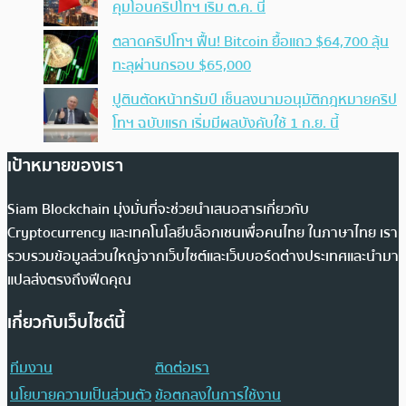
คุมโอนคริปโทฯ เริ่ม ต.ค. นี้
ตลาดคริปโทฯ ฟื้น! Bitcoin ยื้อแถว $64,700 ลุ้น
ทะลุผ่านกรอบ $65,000
ปูตินตัดหน้าทรัมป์ เซ็นลงนามอนุมัติกฎหมายคริป
โทฯ ฉบับแรก เริ่มมีผลบังคับใช้ 1 ก.ย. นี้
เป้าหมายของเรา
Siam Blockchain มุ่งมั่นที่จะช่วยนำเสนอสารเกี่ยวกับ
Cryptocurrency และเทคโนโลยีบล็อกเชนเพื่อคนไทย ในภาษาไทย เรา
รวบรวมข้อมูลส่วนใหญ่จากเว็บไซต์และเว็บบอร์ดต่างประเทศและนำมา
แปลส่งตรงถึงฟีดคุณ
เกี่ยวกับเว็บไซต์นี้
ทีมงาน
ติดต่อเรา
นโยบายความเป็นส่วนตัว
ข้อตกลงในการใช้งาน