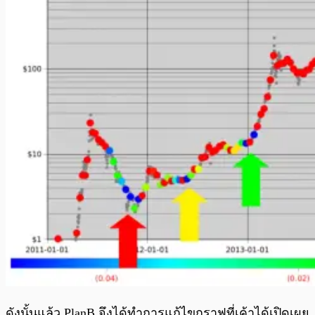
ดังนั้นแล้ว PlanB จึงได้ทำการแก้ไขกราฟที่เค้าได้เปิดเผย