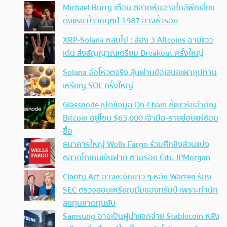
Michael Burry เตือน ตลาดหุ้นอาจใกล้พีคเสี่ยง
ดิ่งแรง ย้ำวิกฤตปี 1987 อาจซ้ำรอย
XRP-Solana หลบไป : ส่อง 3 Altcoins ฉายแวว
เด่น ส่งสัญญาณเตรียม Breakout ครั้งใหญ่
Solana จ่อโหวตจริง ลุ้นผ่านข้อเสนอเผาอุปทาน
เหรียญ SOL ครั้งใหญ่
Glassnode เปิดข้อมูล On-Chain ชี้แนวรับสำคัญ
Bitcoin อยู่โซน $63,000 เจ้ามือ-รายย่อยแห่ช้อน
ซื้อ
ธนาคารใหญ่ Wells Fargo ร่วมศึกชิงส่วนแบ่ง
ตลาดโทเคนเงินฝาก ตามรอย Citi, JPMorgan
Clarity Act อาจชะงักยาว ๆ หลัง Warren ร้อง
SEC ตรวจสอบเหรียญมีมของทรัมป์ เพราะทำนัก
ลงทุนขาดทุนยับ
Samsung อาจเป็นผู้นำแจกจ่าย Stablecoin หลัง