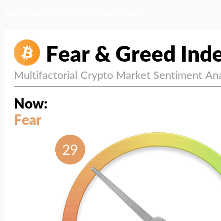
สภาวะตลาด (ความกลัว vs ความโลภ)