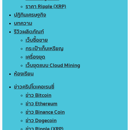
ราคา Ripple (XRP)
ปฏิทินเศรษฐกิจ
บทความ
รีวิวผลิตภัณฑ์
เว็บซื้อขาย
กระเป๋าเก็บเหรียญ
เครื่องขุด
เว็บขุดแบบ Cloud Mining
ห้องเรียน
ข่าวคริปโตเคอเรนซี่
ข่าว Bitcoin
ข่าว Ethereum
ข่าว Binance Coin
ข่าว Dogecoin
ข่าว Ripple (XRP)