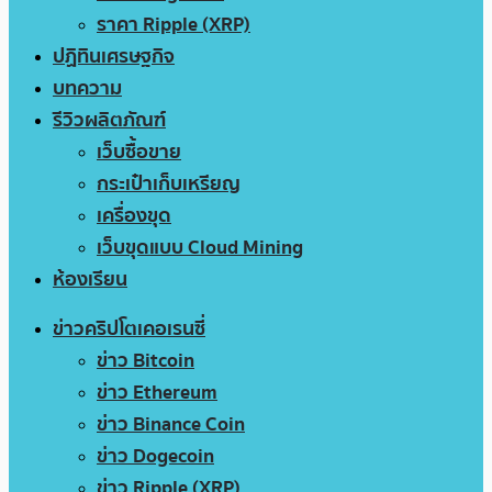
ราคา Ripple (XRP)
ปฏิทินเศรษฐกิจ
บทความ
รีวิวผลิตภัณฑ์
เว็บซื้อขาย
กระเป๋าเก็บเหรียญ
เครื่องขุด
เว็บขุดแบบ Cloud Mining
ห้องเรียน
ข่าวคริปโตเคอเรนซี่
ข่าว Bitcoin
ข่าว Ethereum
ข่าว Binance Coin
ข่าว Dogecoin
ข่าว Ripple (XRP)