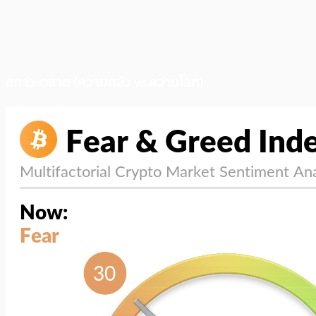
สภาวะตลาด (ความกลัว vs ความโลภ)