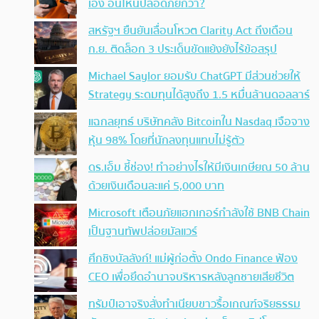
เอง อันไหนปลอดภัยกว่า?
สหรัฐฯ ยืนยันเลื่อนโหวต Clarity Act ถึงเดือน
ก.ย. ติดล็อก 3 ประเด็นขัดแย้งยังไร้ข้อสรุป
Michael Saylor ยอมรับ ChatGPT มีส่วนช่วยให้
Strategy ระดมทุนได้สูงถึง 1.5 หมื่นล้านดอลลาร์
แฉกลยุทธ์ บริษัทคลัง Bitcoinใน Nasdaq เจือจาง
หุ้น 98% โดยที่นักลงทุนแทบไม่รู้ตัว
ดร.เอ็ม ชี้ช่อง! ทำอย่างไรให้มีเงินเกษียณ 50 ล้าน
ด้วยเงินเดือนละแค่ 5,000 บาท
Microsoft เตือนภัยแฮกเกอร์กำลังใช้ BNB Chain
เป็นฐานทัพปล่อยมัลแวร์
ศึกชิงบัลลังก์! แม่ผู้ก่อตั้ง Ondo Finance ฟ้อง
CEO เพื่อยึดอำนาจบริหารหลังลูกชายเสียชีวิต
ทรัมป์เอาจริง สั่งทำเนียบขาวรื้อเกณฑ์จริยธรรม