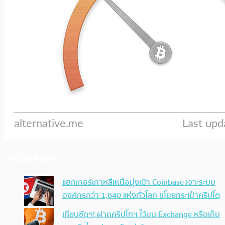
ประเด็นล่าสุด
แฮกเกอร์เกาหลีเหนือมุ่งเป้า Coinbase เจาะระบบ
องค์กรกว่า 1,640 แห่งทั่วโลก ขโมยกระเป๋าคริปโต
เทียบชัดๆ! ฝากคริปโทฯ ไว้บน Exchange หรือเก็บ