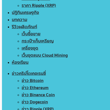
ราคา Ripple (XRP)
ปฏิทินเศรษฐกิจ
บทความ
รีวิวผลิตภัณฑ์
เว็บซื้อขาย
กระเป๋าเก็บเหรียญ
เครื่องขุด
เว็บขุดแบบ Cloud Mining
ห้องเรียน
ข่าวคริปโตเคอเรนซี่
ข่าว Bitcoin
ข่าว Ethereum
ข่าว Binance Coin
ข่าว Dogecoin
ข่าว Ripple (XRP)