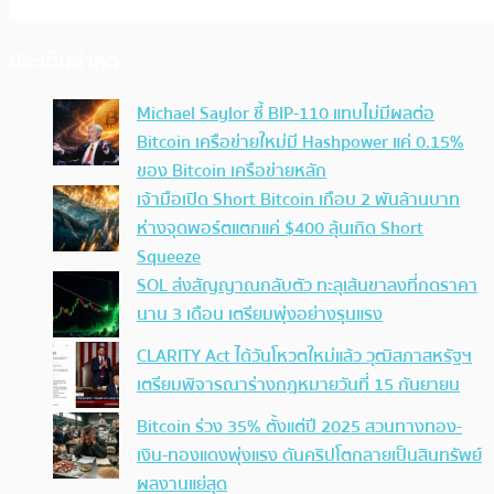
ประเด็นล่าสุด
Michael Saylor ชี้ BIP-110 แทบไม่มีผลต่อ
Bitcoin เครือข่ายใหม่มี Hashpower แค่ 0.15%
ของ Bitcoin เครือข่ายหลัก
เจ้ามือเปิด Short Bitcoin เกือบ 2 พันล้านบาท
ห่างจุดพอร์ตแตกแค่ $400 ลุ้นเกิด Short
Squeeze
SOL ส่งสัญญาณกลับตัว ทะลุเส้นขาลงที่กดราคา
นาน 3 เดือน เตรียมพุ่งอย่างรุนแรง
CLARITY Act ได้วันโหวตใหม่แล้ว วุฒิสภาสหรัฐฯ
เตรียมพิจารณาร่างกฎหมายวันที่ 15 กันยายน
Bitcoin ร่วง 35% ตั้งแต่ปี 2025 สวนทางทอง-
เงิน-ทองแดงพุ่งแรง ดันคริปโตกลายเป็นสินทรัพย์
ผลงานแย่สุด