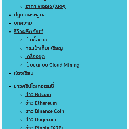
ราคา Ripple (XRP)
ปฏิทินเศรษฐกิจ
บทความ
รีวิวผลิตภัณฑ์
เว็บซื้อขาย
กระเป๋าเก็บเหรียญ
เครื่องขุด
เว็บขุดแบบ Cloud Mining
ห้องเรียน
ข่าวคริปโตเคอเรนซี่
ข่าว Bitcoin
ข่าว Ethereum
ข่าว Binance Coin
ข่าว Dogecoin
ข่าว Ripple (XRP)