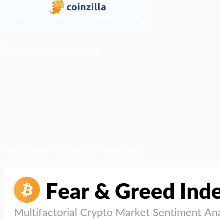
ติดตามเราบน Facebook
สภาวะตลาด (ความกลัว vs ความโลภ)