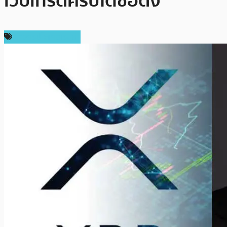
เว็บเทรดคริปโตชื่อดัง
ข่าวคริปโตเคอเรนซี่