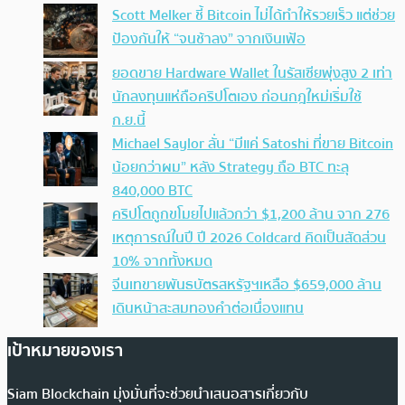
Scott Melker ชี้ Bitcoin ไม่ได้ทำให้รวยเร็ว แต่ช่วย
ป้องกันให้ “จนช้าลง” จากเงินเฟ้อ
ยอดขาย Hardware Wallet ในรัสเซียพุ่งสูง 2 เท่า
นักลงทุนแห่ถือคริปโตเอง ก่อนกฎใหม่เริ่มใช้
ก.ย.นี้
Michael Saylor ลั่น “มีแค่ Satoshi ที่ขาย Bitcoin
น้อยกว่าผม” หลัง Strategy ถือ BTC ทะลุ
840,000 BTC
คริปโตถูกขโมยไปแล้วกว่า $1,200 ล้าน จาก 276
เหตุการณ์ในปี ปี 2026 Coldcard คิดเป็นสัดส่วน
10% จากทั้งหมด
จีนเทขายพันธบัตรสหรัฐฯเหลือ $659,000 ล้าน
เดินหน้าสะสมทองคำต่อเนื่องแทน
เป้าหมายของเรา
Siam Blockchain มุ่งมั่นที่จะช่วยนำเสนอสารเกี่ยวกับ