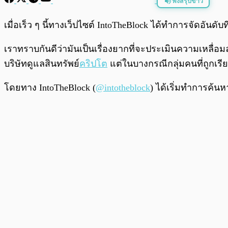
ฟังสรุปข่าว
พร้อมเล่น
เมื่อเร็ว ๆ นี้ทางเว็ปไซต์ IntoTheBlock ได้ทำการจัดอันดับท
เราทราบกันดีว่ามันเป็นเรื่องยากที่จะประเมินความเหลื่อม
บริษัทดูแลสินทรัพย์
คริปโต
แต่ในบางกรณีกลุ่มคนที่ถูกเรี
โดยทาง IntoTheBlock (
@intotheblock
) ได้เริ่มทำการค้นห