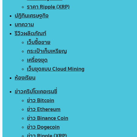
ราคา Ripple (XRP)
ปฏิทินเศรษฐกิจ
บทความ
รีวิวผลิตภัณฑ์
เว็บซื้อขาย
กระเป๋าเก็บเหรียญ
เครื่องขุด
เว็บขุดแบบ Cloud Mining
ห้องเรียน
ข่าวคริปโตเคอเรนซี่
ข่าว Bitcoin
ข่าว Ethereum
ข่าว Binance Coin
ข่าว Dogecoin
ข่าว Ripple (XRP)