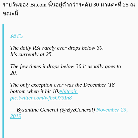
รายวันของ Bitcoin นั้นอยู่ต่ำกว่าระดับ 30 มาแตะที่ 25 ณ
ขณะนี้
$BTC
The daily RSI rarely ever drops below 30.
It's currently at 25.
The few times it drops below 30 it usually goes to
20.
The only exception ever was the December '18
bottom when it hit 10.
#bitcoin
pic.twitter.com/wfbsO73In8
— Byzantine General (@ByzGeneral)
November 23,
2019