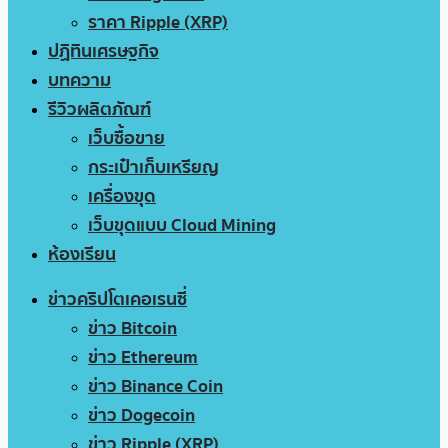
ราคา Ripple (XRP)
ปฏิทินเศรษฐกิจ
บทความ
รีวิวผลิตภัณฑ์
เว็บซื้อขาย
กระเป๋าเก็บเหรียญ
เครื่องขุด
เว็บขุดแบบ Cloud Mining
ห้องเรียน
ข่าวคริปโตเคอเรนซี่
ข่าว Bitcoin
ข่าว Ethereum
ข่าว Binance Coin
ข่าว Dogecoin
ข่าว Ripple (XRP)