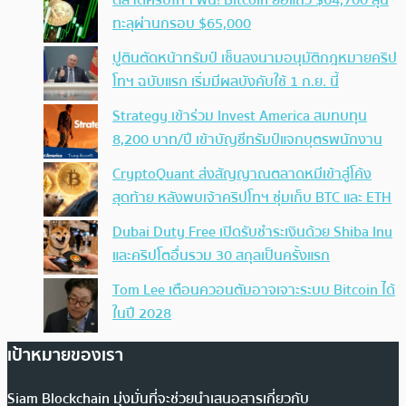
ทะลุผ่านกรอบ $65,000
ปูตินตัดหน้าทรัมป์ เซ็นลงนามอนุมัติกฎหมายคริป
โทฯ ฉบับแรก เริ่มมีผลบังคับใช้ 1 ก.ย. นี้
Strategy เข้าร่วม Invest America สมทบทุน
8,200 บาท/ปี เข้าบัญชีทรัมป์แจกบุตรพนักงาน
CryptoQuant ส่งสัญญาณตลาดหมีเข้าสู่โค้ง
สุดท้าย หลังพบเจ้าคริปโทฯ ซุ่มเก็บ BTC และ ETH
Dubai Duty Free เปิดรับชำระเงินด้วย Shiba Inu
และคริปโตอื่นรวม 30 สกุลเป็นครั้งแรก
Tom Lee เตือนควอนตัมอาจเจาะระบบ Bitcoin ได้
ในปี 2028
เป้าหมายของเรา
Siam Blockchain มุ่งมั่นที่จะช่วยนำเสนอสารเกี่ยวกับ