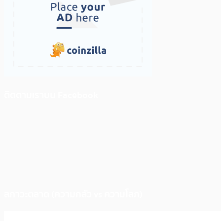
ติดตามเราบน Facebook
สภาวะตลาด (ความกลัว vs ความโลภ)