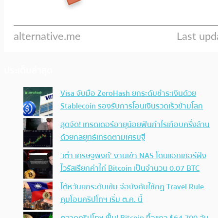
ประเด็นล่าสุด
Visa จับมือ ZeroHash ยกระดับชำระเงินด้วย
Stablecoin รองรับการโอนเงินรวดเร็วข้ามโลก
สุดจัด! เทรดเดอร์อายุน้อยฟันกำไรเกือบครึ่งล้าน
ด้วยกลยุทธ์เทรดตามเศรษฐี
‘เต๋า เศรษฐพงศ์’ งานเข้า NAS โดนแฮกเกอร์ฝัง
ไวรัสเรียกค่าไถ่ Bitcoin เป็นจำนวน 0.07 BTC
ไต้หวันยกระดับเข้ม จ่อบังคับใช้กฏ Travel Rule
คุมโอนคริปโทฯ เริ่ม ต.ค. นี้
ตลาดคริปโทฯ ฟื้น! Bitcoin ยื้อแถว $64,700 ลุ้น