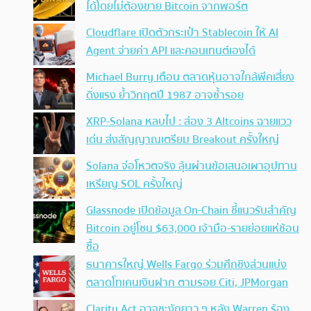
ได้โดยไม่ต้องขาย Bitcoin จากพอร์ต
Cloudflare เปิดตัวกระเป๋า Stablecoin ให้ AI
Agent จ่ายค่า API และคอนเทนต์เองได้
Michael Burry เตือน ตลาดหุ้นอาจใกล้พีคเสี่ยง
ดิ่งแรง ย้ำวิกฤตปี 1987 อาจซ้ำรอย
XRP-Solana หลบไป : ส่อง 3 Altcoins ฉายแวว
เด่น ส่งสัญญาณเตรียม Breakout ครั้งใหญ่
Solana จ่อโหวตจริง ลุ้นผ่านข้อเสนอเผาอุปทาน
เหรียญ SOL ครั้งใหญ่
Glassnode เปิดข้อมูล On-Chain ชี้แนวรับสำคัญ
Bitcoin อยู่โซน $63,000 เจ้ามือ-รายย่อยแห่ช้อน
ซื้อ
ธนาคารใหญ่ Wells Fargo ร่วมศึกชิงส่วนแบ่ง
ตลาดโทเคนเงินฝาก ตามรอย Citi, JPMorgan
Clarity Act อาจชะงักยาว ๆ หลัง Warren ร้อง