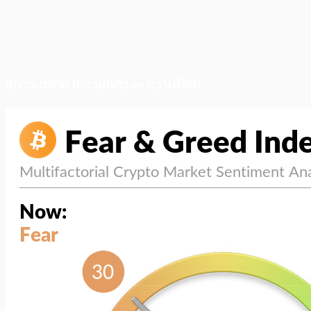
สภาวะตลาด (ความกลัว vs ความโลภ)