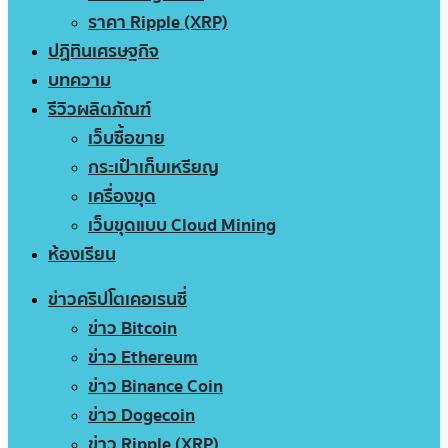
ราคา Ripple (XRP)
ปฏิทินเศรษฐกิจ
บทความ
รีวิวผลิตภัณฑ์
เว็บซื้อขาย
กระเป๋าเก็บเหรียญ
เครื่องขุด
เว็บขุดแบบ Cloud Mining
ห้องเรียน
ข่าวคริปโตเคอเรนซี่
ข่าว Bitcoin
ข่าว Ethereum
ข่าว Binance Coin
ข่าว Dogecoin
ข่าว Ripple (XRP)