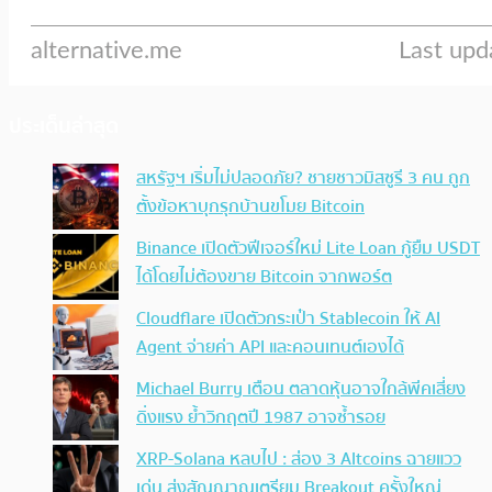
ประเด็นล่าสุด
สหรัฐฯ เริ่มไม่ปลอดภัย? ชายชาวมิสซูรี 3 คน ถูก
ตั้งข้อหาบุกรุกบ้านขโมย Bitcoin
Binance เปิดตัวฟีเจอร์ใหม่ Lite Loan กู้ยืม USDT
ได้โดยไม่ต้องขาย Bitcoin จากพอร์ต
Cloudflare เปิดตัวกระเป๋า Stablecoin ให้ AI
Agent จ่ายค่า API และคอนเทนต์เองได้
Michael Burry เตือน ตลาดหุ้นอาจใกล้พีคเสี่ยง
ดิ่งแรง ย้ำวิกฤตปี 1987 อาจซ้ำรอย
XRP-Solana หลบไป : ส่อง 3 Altcoins ฉายแวว
เด่น ส่งสัญญาณเตรียม Breakout ครั้งใหญ่