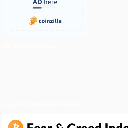
ติดตามเราบน Facebook
สภาวะตลาด (ความกลัว vs ความโลภ)