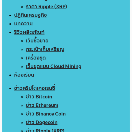
ราคา Ripple (XRP)
ปฏิทินเศรษฐกิจ
บทความ
รีวิวผลิตภัณฑ์
เว็บซื้อขาย
กระเป๋าเก็บเหรียญ
เครื่องขุด
เว็บขุดแบบ Cloud Mining
ห้องเรียน
ข่าวคริปโตเคอเรนซี่
ข่าว Bitcoin
ข่าว Ethereum
ข่าว Binance Coin
ข่าว Dogecoin
ข่าว Ripple (XRP)