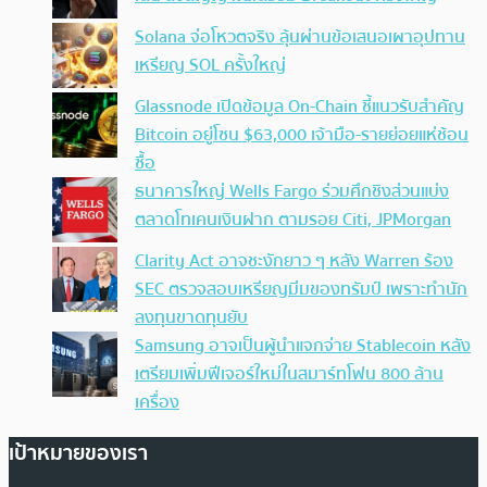
Solana จ่อโหวตจริง ลุ้นผ่านข้อเสนอเผาอุปทาน
เหรียญ SOL ครั้งใหญ่
Glassnode เปิดข้อมูล On-Chain ชี้แนวรับสำคัญ
Bitcoin อยู่โซน $63,000 เจ้ามือ-รายย่อยแห่ช้อน
ซื้อ
ธนาคารใหญ่ Wells Fargo ร่วมศึกชิงส่วนแบ่ง
ตลาดโทเคนเงินฝาก ตามรอย Citi, JPMorgan
Clarity Act อาจชะงักยาว ๆ หลัง Warren ร้อง
SEC ตรวจสอบเหรียญมีมของทรัมป์ เพราะทำนัก
ลงทุนขาดทุนยับ
Samsung อาจเป็นผู้นำแจกจ่าย Stablecoin หลัง
เตรียมเพิ่มฟีเจอร์ใหม่ในสมาร์ทโฟน 800 ล้าน
เครื่อง
เป้าหมายของเรา