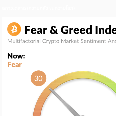
สภาวะตลาด (ความกลัว vs ความโลภ)