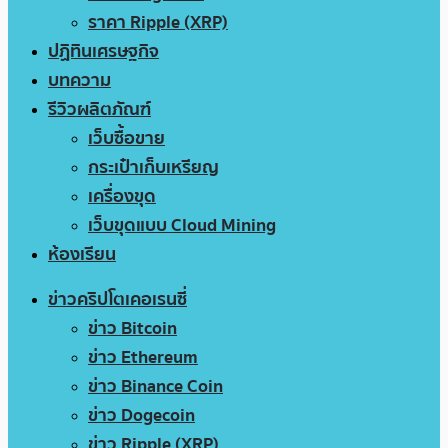
ราคา Ripple (XRP)
ปฏิทินเศรษฐกิจ
บทความ
รีวิวผลิตภัณฑ์
เว็บซื้อขาย
กระเป๋าเก็บเหรียญ
เครื่องขุด
เว็บขุดแบบ Cloud Mining
ห้องเรียน
ข่าวคริปโตเคอเรนซี่
ข่าว Bitcoin
ข่าว Ethereum
ข่าว Binance Coin
ข่าว Dogecoin
ข่าว Ripple (XRP)