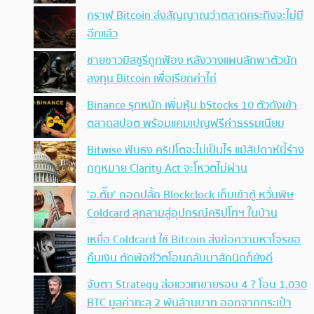
กราฟ Bitcoin ส่งสัญญาณว่าตลาดกระทิงจะไม่มี
อีกแล้ว
ชายชาวมิสซูรีถูกฟ้อง หลังวางแผนลักพาตัวนัก
ลงทุน Bitcoin เพื่อเรียกค่าไถ่
Binance รุกหนัก เพิ่มหุ้น bStocks 10 ตัวดังเข้า
ตลาดสปอต พร้อมแคมเปญฟรีค่าธรรมเนียม
Bitwise ฟันธง คริปโตจะไม่เป็นไร แม้สัปดาห์นี้ร่าง
กฎหมาย Clarity Act จะโหวตไม่ผ่าน
‘อ.ตั๊ม’ ถอดปลั้ก Blockclock เก็บเข้าตู้ หวั่นพิษ
Coldcard ลุกลามสู่อุปกรณ์คริปโทฯ ในบ้าน
เหยื่อ Coldcard ใช้ Bitcoin ส่งข้อความหาโจรขอ
คืนเงิน ตัดพ้อชีวิตโอนกลับมาสักนิดก็ยังดี
จับตา Strategy ส่อแววเทขายรอบ 4 ? โอน 1,030
BTC มูลค่าทะลุ 2 พันล้านบาท ออกจากกระเป๋า