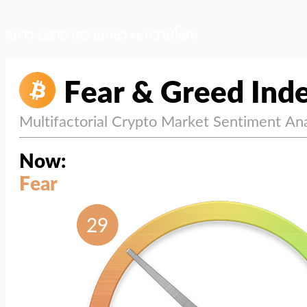
สภาวะตลาด (ความกลัว vs ความโลภ)