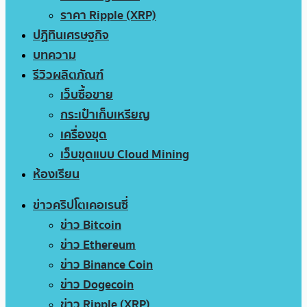
ราคา Ripple (XRP)
ปฏิทินเศรษฐกิจ
บทความ
รีวิวผลิตภัณฑ์
เว็บซื้อขาย
กระเป๋าเก็บเหรียญ
เครื่องขุด
เว็บขุดแบบ Cloud Mining
ห้องเรียน
ข่าวคริปโตเคอเรนซี่
ข่าว Bitcoin
ข่าว Ethereum
ข่าว Binance Coin
ข่าว Dogecoin
ข่าว Ripple (XRP)