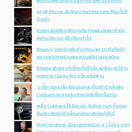
พันล้าน พร้อมลั่นจะไม่มีการช่วยเหลืออีกต่อไป
กราฟ Bitcoin ส่งสัญญาณว่าตลาดกระทิงจะไม่มี
อีกแล้ว
ชายชาวมิสซูรีถูกฟ้อง หลังวางแผนลักพาตัวนัก
ลงทุน Bitcoin เพื่อเรียกค่าไถ่
Binance รุกหนัก เพิ่มหุ้น bStocks 10 ตัวดังเข้า
ตลาดสปอต พร้อมแคมเปญฟรีค่าธรรมเนียม
Bitwise ฟันธง คริปโตจะไม่เป็นไร แม้สัปดาห์นี้ร่าง
กฎหมาย Clarity Act จะโหวตไม่ผ่าน
‘อ.ตั๊ม’ ถอดปลั้ก Blockclock เก็บเข้าตู้ หวั่นพิษ
Coldcard ลุกลามสู่อุปกรณ์คริปโทฯ ในบ้าน
เหยื่อ Coldcard ใช้ Bitcoin ส่งข้อความหาโจรขอ
คืนเงิน ตัดพ้อชีวิตโอนกลับมาสักนิดก็ยังดี
จับตา Strategy ส่อแววเทขายรอบ 4 ? โอน 1,030