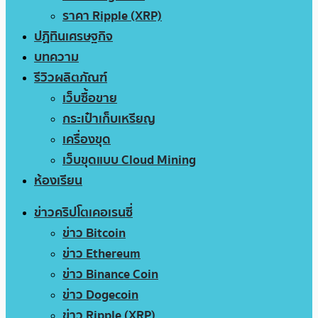
ราคา Ripple (XRP)
ปฏิทินเศรษฐกิจ
บทความ
รีวิวผลิตภัณฑ์
เว็บซื้อขาย
กระเป๋าเก็บเหรียญ
เครื่องขุด
เว็บขุดแบบ Cloud Mining
ห้องเรียน
ข่าวคริปโตเคอเรนซี่
ข่าว Bitcoin
ข่าว Ethereum
ข่าว Binance Coin
ข่าว Dogecoin
ข่าว Ripple (XRP)