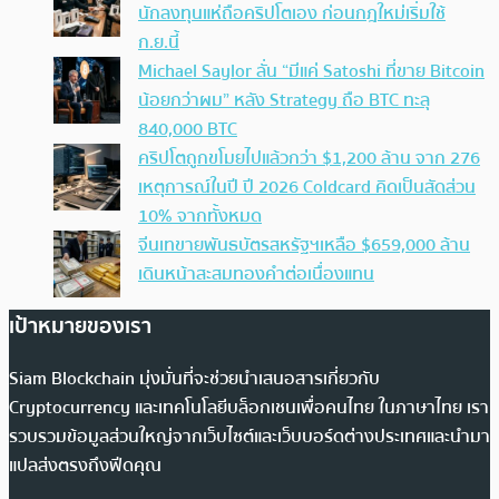
นักลงทุนแห่ถือคริปโตเอง ก่อนกฎใหม่เริ่มใช้
ก.ย.นี้
Michael Saylor ลั่น “มีแค่ Satoshi ที่ขาย Bitcoin
น้อยกว่าผม” หลัง Strategy ถือ BTC ทะลุ
840,000 BTC
คริปโตถูกขโมยไปแล้วกว่า $1,200 ล้าน จาก 276
เหตุการณ์ในปี ปี 2026 Coldcard คิดเป็นสัดส่วน
10% จากทั้งหมด
จีนเทขายพันธบัตรสหรัฐฯเหลือ $659,000 ล้าน
เดินหน้าสะสมทองคำต่อเนื่องแทน
เป้าหมายของเรา
Siam Blockchain มุ่งมั่นที่จะช่วยนำเสนอสารเกี่ยวกับ
Cryptocurrency และเทคโนโลยีบล็อกเชนเพื่อคนไทย ในภาษาไทย เรา
รวบรวมข้อมูลส่วนใหญ่จากเว็บไซต์และเว็บบอร์ดต่างประเทศและนำมา
แปลส่งตรงถึงฟีดคุณ