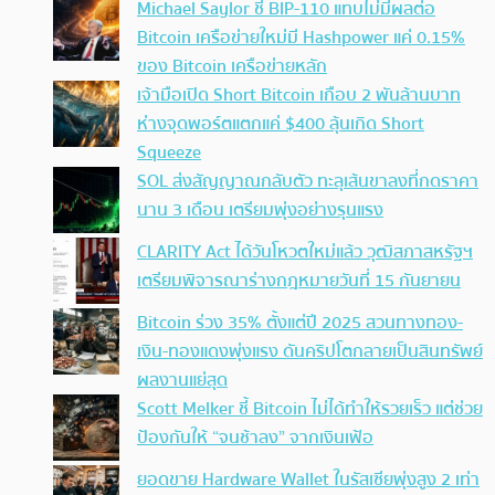
Michael Saylor ชี้ BIP-110 แทบไม่มีผลต่อ
Bitcoin เครือข่ายใหม่มี Hashpower แค่ 0.15%
ของ Bitcoin เครือข่ายหลัก
เจ้ามือเปิด Short Bitcoin เกือบ 2 พันล้านบาท
ห่างจุดพอร์ตแตกแค่ $400 ลุ้นเกิด Short
Squeeze
SOL ส่งสัญญาณกลับตัว ทะลุเส้นขาลงที่กดราคา
นาน 3 เดือน เตรียมพุ่งอย่างรุนแรง
CLARITY Act ได้วันโหวตใหม่แล้ว วุฒิสภาสหรัฐฯ
เตรียมพิจารณาร่างกฎหมายวันที่ 15 กันยายน
Bitcoin ร่วง 35% ตั้งแต่ปี 2025 สวนทางทอง-
เงิน-ทองแดงพุ่งแรง ดันคริปโตกลายเป็นสินทรัพย์
ผลงานแย่สุด
Scott Melker ชี้ Bitcoin ไม่ได้ทำให้รวยเร็ว แต่ช่วย
ป้องกันให้ “จนช้าลง” จากเงินเฟ้อ
ยอดขาย Hardware Wallet ในรัสเซียพุ่งสูง 2 เท่า