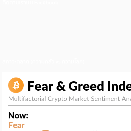
ติดตามเราบน Facebook
สภาวะตลาด (ความกลัว vs ความโลภ)