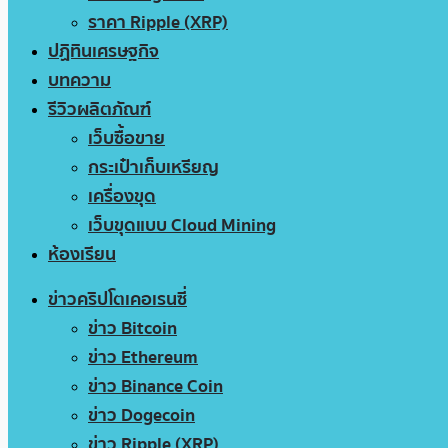
ราคา Ripple (XRP)
ปฏิทินเศรษฐกิจ
บทความ
รีวิวผลิตภัณฑ์
เว็บซื้อขาย
กระเป๋าเก็บเหรียญ
เครื่องขุด
เว็บขุดแบบ Cloud Mining
ห้องเรียน
ข่าวคริปโตเคอเรนซี่
ข่าว Bitcoin
ข่าว Ethereum
ข่าว Binance Coin
ข่าว Dogecoin
ข่าว Ripple (XRP)