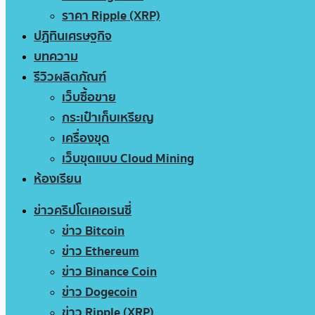
ราคา Ripple (XRP)
ปฏิทินเศรษฐกิจ
บทความ
รีวิวผลิตภัณฑ์
เว็บซื้อขาย
กระเป๋าเก็บเหรียญ
เครื่องขุด
เว็บขุดแบบ Cloud Mining
ห้องเรียน
ข่าวคริปโตเคอเรนซี่
ข่าว Bitcoin
ข่าว Ethereum
ข่าว Binance Coin
ข่าว Dogecoin
ข่าว Ripple (XRP)