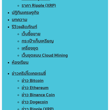
ราคา Ripple (XRP)
ปฏิทินเศรษฐกิจ
บทความ
รีวิวผลิตภัณฑ์
เว็บซื้อขาย
กระเป๋าเก็บเหรียญ
เครื่องขุด
เว็บขุดแบบ Cloud Mining
ห้องเรียน
ข่าวคริปโตเคอเรนซี่
ข่าว Bitcoin
ข่าว Ethereum
ข่าว Binance Coin
ข่าว Dogecoin
ข่าว Ripple (XRP)