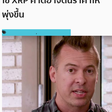
ใช้ XRP คาดอาจดันราคาให้
พุ่งขึ้น
ข่าว Ripple (XRP)
,
ข่าวคริปโตเคอเรนซี่