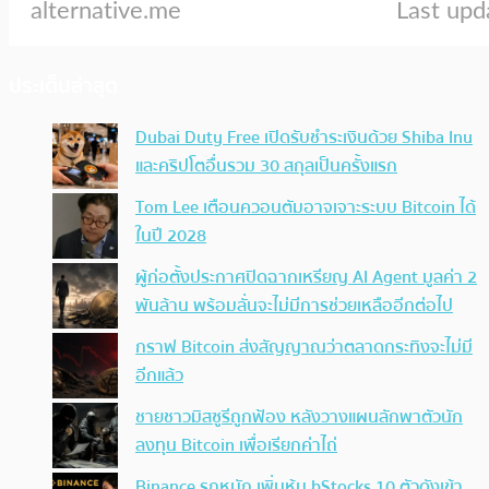
ประเด็นล่าสุด
Dubai Duty Free เปิดรับชำระเงินด้วย Shiba Inu
และคริปโตอื่นรวม 30 สกุลเป็นครั้งแรก
Tom Lee เตือนควอนตัมอาจเจาะระบบ Bitcoin ได้
ในปี 2028
ผู้ก่อตั้งประกาศปิดฉากเหรียญ AI Agent มูลค่า 2
พันล้าน พร้อมลั่นจะไม่มีการช่วยเหลืออีกต่อไป
กราฟ Bitcoin ส่งสัญญาณว่าตลาดกระทิงจะไม่มี
อีกแล้ว
ชายชาวมิสซูรีถูกฟ้อง หลังวางแผนลักพาตัวนัก
ลงทุน Bitcoin เพื่อเรียกค่าไถ่
Binance รุกหนัก เพิ่มหุ้น bStocks 10 ตัวดังเข้า