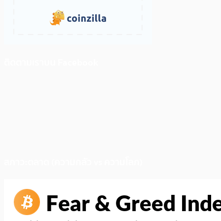
ติดตามเราบน Facebook
สภาวะตลาด (ความกลัว vs ความโลภ)