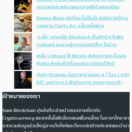
ตลาดสปอต พร้อมแคมเปญฟรีค่าธรรมเนียม
Bitwise ฟันธง คริปโตจะไม่เป็นไร แม้สัปดาห์นี้ร่าง
กฎหมาย Clarity Act จะโหวตไม่ผ่าน
‘อ.ตั๊ม’ ถอดปลั้ก Blockclock เก็บเข้าตู้ หวั่นพิษ
Coldcard ลุกลามสู่อุปกรณ์คริปโทฯ ในบ้าน
เหยื่อ Coldcard ใช้ Bitcoin ส่งข้อความหาโจรขอ
คืนเงิน ตัดพ้อชีวิตโอนกลับมาสักนิดก็ยังดี
จับตา Strategy ส่อแววเทขายรอบ 4 ? โอน 1,030
BTC มูลค่าทะลุ 2 พันล้านบาท ออกจากกระเป๋า
เป้าหมายของเรา
Siam Blockchain มุ่งมั่นที่จะช่วยนำเสนอสารเกี่ยวกับ
Cryptocurrency และเทคโนโลยีบล็อกเชนเพื่อคนไทย ในภาษาไทย เรา
รวบรวมข้อมูลส่วนใหญ่จากเว็บไซต์และเว็บบอร์ดต่างประเทศและนำมา