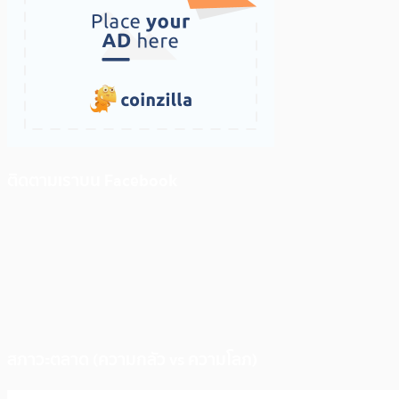
ติดตามเราบน Facebook
สภาวะตลาด (ความกลัว vs ความโลภ)