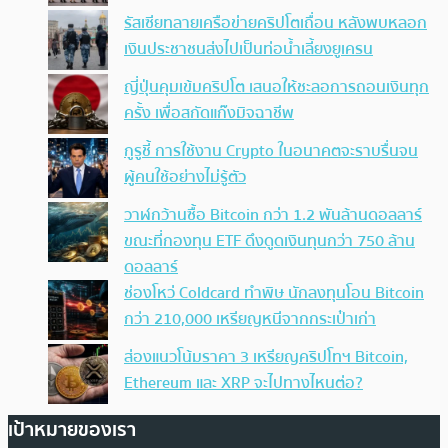
รัสเซียทลายเครือข่ายคริปโตเถื่อน หลังพบหลอก
เงินประชาชนส่งไปเป็นท่อน้ำเลี้ยงยูเครน
ญี่ปุ่นคุมเข้มคริปโต เสนอให้ชะลอการถอนเงินทุก
ครั้ง เพื่อสกัดแก๊งมิจฉาชีพ
กูรูชี้ การใช้งาน Crypto ในอนาคตจะราบรื่นจน
ผู้คนใช้อย่างไม่รู้ตัว
วาฬกว้านซื้อ Bitcoin กว่า 1.2 พันล้านดอลลาร์
ขณะที่กองทุน ETF ดึงดูดเงินทุนกว่า 750 ล้าน
ดอลลาร์
ช่องโหว่ Coldcard ทำพิษ นักลงทุนโอน Bitcoin
กว่า 210,000 เหรียญหนีจากกระเป๋าเก่า
ส่องแนวโน้มราคา 3 เหรียญคริปโทฯ Bitcoin,
Ethereum และ XRP จะไปทางไหนต่อ?
เป้าหมายของเรา