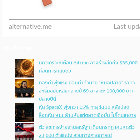
ประเด็นล่าสุด
นักวิเคราะห์เตือน Bitcoin อาจร่วงลึกถึง $35,000
ก่อนการกลับตัว
ทองคำพุ่งแรง ย้อนคำทำนาย “หมอปลาย” ราคา
จะเริ่มขยับหลังกลางปี 69 อาจแตะ 100,000 บาท
ปลายปีนี้
หุ้น SpaceX พุ่งกว่า 15% ทะลุ $130 หลังปลด
ล็อกหุ้น 911 ล้านหุ้นแต่ตลาดเชื่อมั่น ไม่โดนเทขาย
ตัวเลขการจ้างงานสหรัฐฯ เดือนกรกฎาคมหดตัว
23,000 ตำแหน่ง สวนทางคาดการณ์