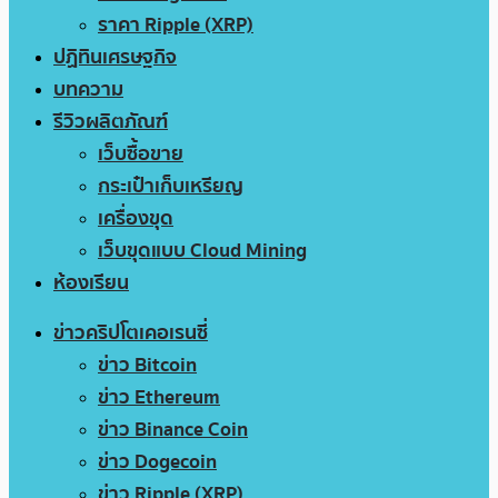
ราคา Ripple (XRP)
ปฏิทินเศรษฐกิจ
บทความ
รีวิวผลิตภัณฑ์
เว็บซื้อขาย
กระเป๋าเก็บเหรียญ
เครื่องขุด
เว็บขุดแบบ Cloud Mining
ห้องเรียน
ข่าวคริปโตเคอเรนซี่
ข่าว Bitcoin
ข่าว Ethereum
ข่าว Binance Coin
ข่าว Dogecoin
ข่าว Ripple (XRP)