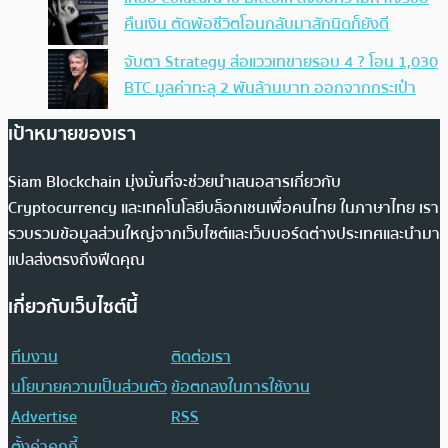
คืนเงิน ตัดพ้อชีวิตโอนกลับมาสักนิดก็ยังดี
จับตา Strategy ส่อแววเทขายรอบ 4 ? โอน 1,030
BTC มูลค่าทะลุ 2 พันล้านบาท ออกจากกระเป๋า
เป้าหมายของเรา
Siam Blockchain มุ่งมั่นที่จะช่วยนำเสนอสารเกี่ยวกับ
Cryptocurrency และเทคโนโลยีบล็อกเชนเพื่อคนไทย ในภาษาไทย เรา
รวบรวมข้อมูลส่วนใหญ่จากเว็บไซต์และเว็บบอร์ดต่างประเทศและนำมา
แปลส่งตรงถึงฟีดคุณ
เกี่ยวกับเว็บไซต์นี้
ทีมงาน
ติดต่อเรา
นโยบายความเป็นส่วนตัว
ข้อตกลงในการใช้งาน
Advertise
RSS
ตั้งค่าคุกกี้