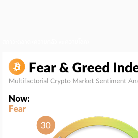
สภาวะตลาด (ความกลัว vs ความโลภ)