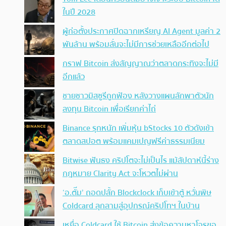
ในปี 2028
ผู้ก่อตั้งประกาศปิดฉากเหรียญ AI Agent มูลค่า 2
พันล้าน พร้อมลั่นจะไม่มีการช่วยเหลืออีกต่อไป
กราฟ Bitcoin ส่งสัญญาณว่าตลาดกระทิงจะไม่มี
อีกแล้ว
ชายชาวมิสซูรีถูกฟ้อง หลังวางแผนลักพาตัวนัก
ลงทุน Bitcoin เพื่อเรียกค่าไถ่
Binance รุกหนัก เพิ่มหุ้น bStocks 10 ตัวดังเข้า
ตลาดสปอต พร้อมแคมเปญฟรีค่าธรรมเนียม
Bitwise ฟันธง คริปโตจะไม่เป็นไร แม้สัปดาห์นี้ร่าง
กฎหมาย Clarity Act จะโหวตไม่ผ่าน
‘อ.ตั๊ม’ ถอดปลั้ก Blockclock เก็บเข้าตู้ หวั่นพิษ
Coldcard ลุกลามสู่อุปกรณ์คริปโทฯ ในบ้าน
เหยื่อ Coldcard ใช้ Bitcoin ส่งข้อความหาโจรขอ