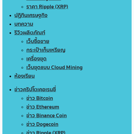
ราคา Ripple (XRP)
ปฏิทินเศรษฐกิจ
บทความ
รีวิวผลิตภัณฑ์
เว็บซื้อขาย
กระเป๋าเก็บเหรียญ
เครื่องขุด
เว็บขุดแบบ Cloud Mining
ห้องเรียน
ข่าวคริปโตเคอเรนซี่
ข่าว Bitcoin
ข่าว Ethereum
ข่าว Binance Coin
ข่าว Dogecoin
ข่าว Ripple (XRP)