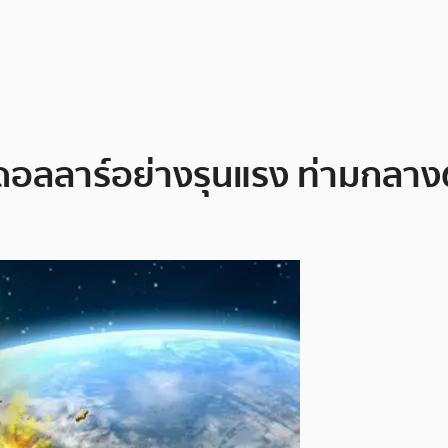
0 ดอลลาร์อย่างรุนแรง ท่ามกล