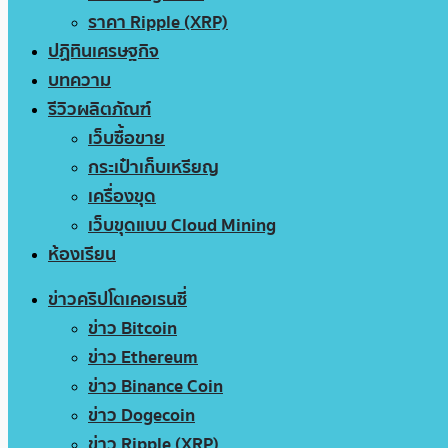
ราคา Ripple (XRP)
ปฏิทินเศรษฐกิจ
บทความ
รีวิวผลิตภัณฑ์
เว็บซื้อขาย
กระเป๋าเก็บเหรียญ
เครื่องขุด
เว็บขุดแบบ Cloud Mining
ห้องเรียน
ข่าวคริปโตเคอเรนซี่
ข่าว Bitcoin
ข่าว Ethereum
ข่าว Binance Coin
ข่าว Dogecoin
ข่าว Ripple (XRP)