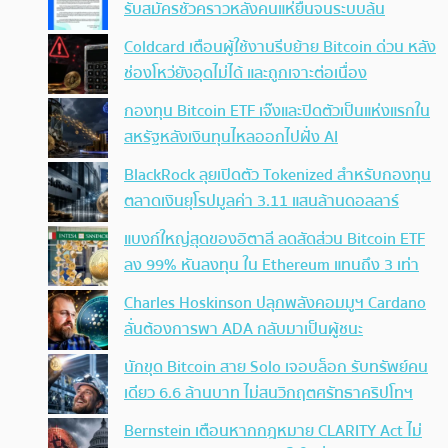
รับสมัครชั่วคราวหลังคนแห่ยื่นจนระบบล้น
Coldcard เตือนผู้ใช้งานรีบย้าย Bitcoin ด่วน หลัง
ช่องโหว่ยังอุดไม่ได้ และถูกเจาะต่อเนื่อง
กองทุน Bitcoin ETF เจ๊งและปิดตัวเป็นแห่งแรกใน
สหรัฐหลังเงินทุนไหลออกไปฝั่ง AI
BlackRock ลุยเปิดตัว Tokenized สำหรับกองทุน
ตลาดเงินยุโรปมูลค่า 3.11 แสนล้านดอลลาร์
แบงก์ใหญ่สุดของอิตาลี ลดสัดส่วน Bitcoin ETF
ลง 99% หันลงทุน ใน Ethereum แทนถึง 3 เท่า
Charles Hoskinson ปลุกพลังคอมมูฯ Cardano
ลั่นต้องการพา ADA กลับมาเป็นผู้ชนะ
นักขุด Bitcoin สาย Solo เจอบล็อก รับทรัพย์คน
เดียว 6.6 ล้านบาท ไม่สนวิกฤตศรัทธาคริปโทฯ
Bernstein เตือนหากกฎหมาย CLARITY Act ไม่