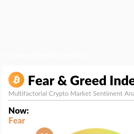
สภาวะตลาด (ความกลัว vs ความโลภ)