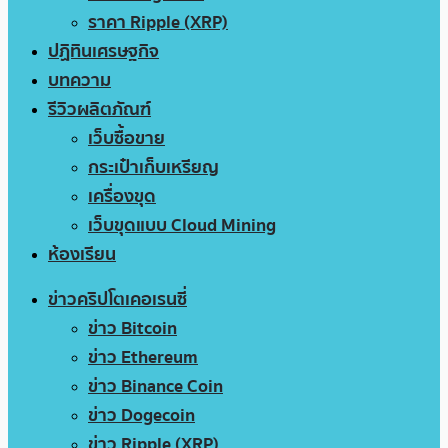
ราคา Ripple (XRP)
ปฏิทินเศรษฐกิจ
บทความ
รีวิวผลิตภัณฑ์
เว็บซื้อขาย
กระเป๋าเก็บเหรียญ
เครื่องขุด
เว็บขุดแบบ Cloud Mining
ห้องเรียน
ข่าวคริปโตเคอเรนซี่
ข่าว Bitcoin
ข่าว Ethereum
ข่าว Binance Coin
ข่าว Dogecoin
ข่าว Ripple (XRP)