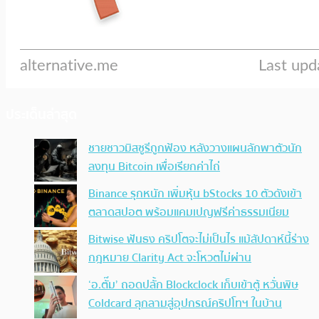
ประเด็นล่าสุด
ชายชาวมิสซูรีถูกฟ้อง หลังวางแผนลักพาตัวนัก
ลงทุน Bitcoin เพื่อเรียกค่าไถ่
Binance รุกหนัก เพิ่มหุ้น bStocks 10 ตัวดังเข้า
ตลาดสปอต พร้อมแคมเปญฟรีค่าธรรมเนียม
Bitwise ฟันธง คริปโตจะไม่เป็นไร แม้สัปดาห์นี้ร่าง
กฎหมาย Clarity Act จะโหวตไม่ผ่าน
‘อ.ตั๊ม’ ถอดปลั้ก Blockclock เก็บเข้าตู้ หวั่นพิษ
Coldcard ลุกลามสู่อุปกรณ์คริปโทฯ ในบ้าน