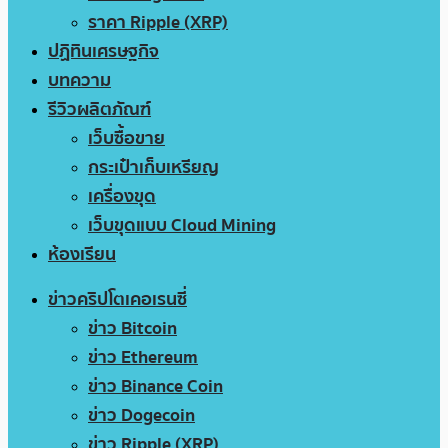
ราคา Ripple (XRP)
ปฏิทินเศรษฐกิจ
บทความ
รีวิวผลิตภัณฑ์
เว็บซื้อขาย
กระเป๋าเก็บเหรียญ
เครื่องขุด
เว็บขุดแบบ Cloud Mining
ห้องเรียน
ข่าวคริปโตเคอเรนซี่
ข่าว Bitcoin
ข่าว Ethereum
ข่าว Binance Coin
ข่าว Dogecoin
ข่าว Ripple (XRP)