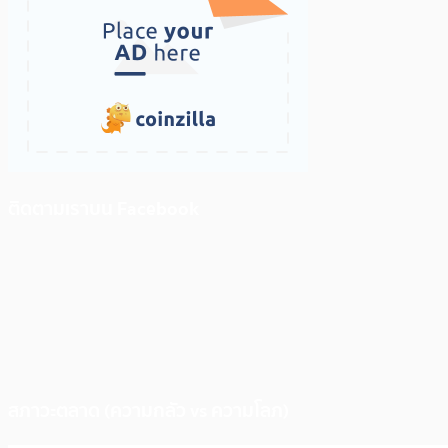
ติดตามเราบน Facebook
สภาวะตลาด (ความกลัว vs ความโลภ)