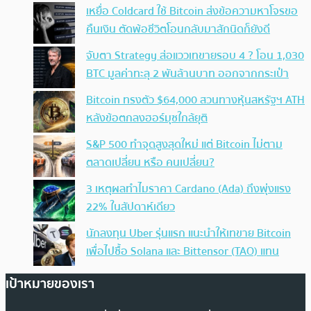
เหยื่อ Coldcard ใช้ Bitcoin ส่งข้อความหาโจรขอ
คืนเงิน ตัดพ้อชีวิตโอนกลับมาสักนิดก็ยังดี
จับตา Strategy ส่อแววเทขายรอบ 4 ? โอน 1,030
BTC มูลค่าทะลุ 2 พันล้านบาท ออกจากกระเป๋า
Bitcoin ทรงตัว $64,000 สวนทางหุ้นสหรัฐฯ ATH
หลังข้อตกลงฮอร์มุซใกล้ยุติ
S&P 500 ทำจุดสูงสุดใหม่ แต่ Bitcoin ไม่ตาม
ตลาดเปลี่ยน หรือ คนเปลี่ยน?
3 เหตุผลทำไมราคา Cardano (Ada) ถึงพุ่งแรง
22% ในสัปดาห์เดียว
นักลงทุน Uber รุ่นแรก แนะนำให้เทขาย Bitcoin
เพื่อไปซื้อ Solana และ Bittensor (TAO) แทน
เป้าหมายของเรา